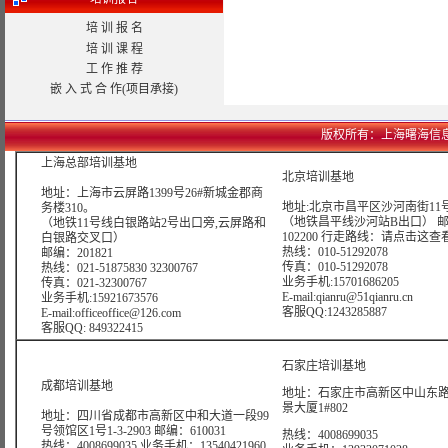
培 训 报 名
培 训 课 程
工 作 推 荐
嵌 入 式 合 作(项目承接)
版权所有：上海曙海信息网络科技
上海总部培训基地
北京培训基地
地址：上海市云屏路1399号26#新城金郡商
地址:北京市昌平区沙河南街11号
务楼310。
（地铁昌平线沙河站B出口） 
（地铁11号线白银路站2号出口旁,云屏路和
102200 行走路线：
请点击这查
白银路交叉口）
热线：010-51292078
邮编：201821
传真：010-51292078
热线：021-51875830 32300767
业务手机:15701686205
传真：021-32300767
E-mail:qianru@51qianru.cn
业务手机:15921673576
客服QQ:1243285887
E-mail:officeoffice@126.com
客服QQ: 849322415
石家庄培训基地
成都培训基地
地址：石家庄市高新区中山东路6
景大厦1#802
地址：四川省成都市高新区中和大道一段99
号领馆区1号1-3-2903 邮编：610031
热线：4008699035
热线：4008699035 业务手机：13540421960