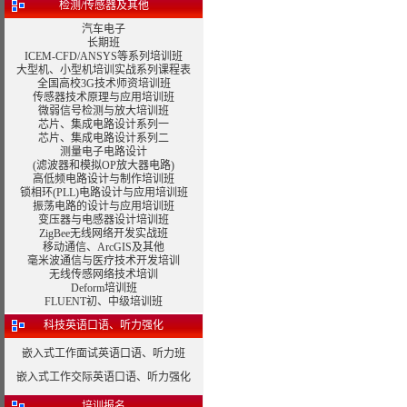
检测/传感器及其他
汽车电子
长期班
ICEM-CFD/ANSYS等系列培训班
大型机、小型机培训实战系列课程表
全国高校3G技术师资培训班
传感器技术原理与应用培训班
微弱信号检测与放大培训班
芯片、集成电路设计系列一
芯片、集成电路设计系列二
测量电子电路设计
(滤波器和模拟OP放大器电路)
高低频电路设计与制作培训班
锁相环(PLL)电路设计与应用培训班
振荡电路的设计与应用培训班
变压器与电感器设计
培训班
ZigBee无线网络开发实战班
移动通信、
ArcGIS
及其他
毫米波通信与医疗技术开发培训
无线传感网络技术培训
Deform培训班
FLUENT初、中级培训班
科技英语口语、听力强化
嵌入式工作面试英语口语、听力班
嵌入式工作交际英语口语、听力强化
培训报名