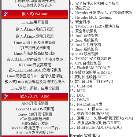
手机/网络/动漫游戏开发班
1，安全特性及其相关安全标准
Unity游戏实务培训班
2，功能安全
3，Hercules 开发流程,3，CCS调试技巧
嵌入式OS-Linux
4，Hercules MCU Roadmap
5，安全目标
Linux应用开发班
6，TMS570LS31x/21x模块详解
嵌入式Linux系统开发班
7，安全系统架构
1）1oo2 系统架构
嵌入式Linux驱动开发班
2）2oo2 系统架构
Linux网络工程及系统管理
3）1oo1D 系统架构
QT应用开发培训班
4）2oo3 系统架构
Linux内核剖析高级培训班
5)1oo1D 双核锁步
8，TMS570 安全概念原理
嵌入式Linux实时系统与内核开发班
9，CPU自检控制器
RT Linux开发高级班
10，Flash/RAM ECC保护
嵌入式Linux/MiniGUI高级培训班
11,存储器保护单元 (MPU)
Linux高手直通车-LPI全球认证课程
12,双时钟比较器(DCC)
13,数字窗口看门狗 DWWD
嵌入式Linux高级编程及网络核心技术
14，CCM-R4F
Linux驱动、系统、应用全能班
15，MPU
16，DCC
嵌入式CPU--ARM
17，DWWD
ARM开发培训班
18，HALCoGen开发
CortexM3+uC/OS培训班
19，nowECC 和 nowFlash
20，错误信号模块(ESM)
Cortex-M0开发培训班
21，通用I/O ，矢量中断管理模块(VIM)，
eCos驱动移植培训
22，增强型高端定时器(N2HET)
MIPS高级开发班
23，Multi-Buffer ADC (MibADC)
BlackFin培训(基于uClinux平台)
Arduino开发实战培训班
Hercules 实验演示: