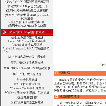
(系列五)SOPC与控制系统应用方向
(系列六)FPGA数字信号处理设计
(系列七)多电压低功耗设计培训班
(系列八)开源软核处理器OpenRisc的
SOPC设计
(系列九)
FPGA电机控制开发
(系列十)FPGA与DSP联合应用
嵌入式OS--3G手机操作系统
Android系统与应用开发班
Cortex A8+Android 软硬全能班
Android ePub 企业培训班
Android Framework & HAL软硬整合技
术班
MTK初级和高级开发工程师班
苹果(IPHONE)手机开发班
TI
苹果IPHONE OpenGL ES 3D游戏开发
课程背景
展讯平台开发工程师班
Brew手机开发班
Hercules
是面向安全应用而设计的
MC
工业安全等领域。
TMS570 USB
开发板和
WAP平台开发培训班
TMS570LS31x
系列和
RM48
系列的开发套
Windows Mobile手机开发班
特性及其相关安全标准 ，实验演示 ，开
Windows Phone手机应用开发高级班
班级规模及环境
J2ME开发培训班
MSTAR平台开发工程师班
为了保证培训效果，增加互动环节，我