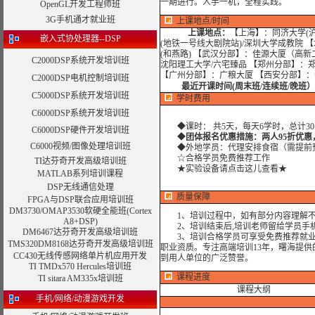
一期进行。人手一机，全程实践。
OpenGL开发工程师班
3G手机通才就业班
上课地点/时间
上课地点：
【上海】：同济大学(沪
嵌入式协处理器--DSP
(地铁一号线大剧院站)/深圳大学成教院 
(和燕路) 【武汉分部】：佳源大厦（高
C2000DSP系统开发培训班
沈阳理工大学/六宅臻品 【郑州分部】：
【广州分部】：广粮大厦 【西安分部】
C2000DSP电机控制培训班
最近开课时间(周末班/连续班/晚班）
C5000DSP系统开发培训班
学时费用
C6000DSP系统开发培训班
◆
课时： 共5天，每天6学时，总计3
C6000DSP硬件开发培训班
◆
团体报名优惠措施：两人95折优惠
C6000视频/图像处理培训班
◆外地学员：代理安排食宿（需提前预定
☆合格学员免费推荐工作
TI达芬奇开发高级培训班
★实验设备请点击这儿查看★
MATLAB系列培训课程
DSP无线通信处理
质量保障
FPGA与DSP联合应用培训班
DM3730/OMAP3530软硬全能班(Cortex
1、培训过程中，如有部分内容理解不
A8+DSP)
2、培训结束后,培训老师留给学员手机和
DM6467达芬奇开发高级培训班
3、培训合格学员可享受免费推荐就业机
TMS320DM8168达芬奇开发高级培训班
职业资质。专注高端培训13年，曙海提
CC430无线传感网络单片机应用开发
到用人单位的广泛赞誉。
TI TMDx570 Hercules培训班
课程进度
TI sitara AM335x培训班
课程大纲
手机/网络/动漫游戏开发