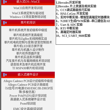
嵌入式OS--WinCE
1,Hercules开发环境
2,Hercules 片上资源及相关实验
WinCE应用开发培训班
3，CCS调试高级技巧实验
WinCE系统定制与驱动班
4，HALCoGen 开发实验
Windows CE项目案例培训班
5，实时中断实验--增强型高端定时器模块
6，N2HET生成PWM实验--串口通信及A
单片机培训
7，Uart & ADC实验
8，RTI 中断实验
单片机系统开发初级和中级班
9，高端定时器实验
单片机系统开发高级班
10，SCI_UART_9600实验
单片机与ZigBee无线网络实战
单片机电机控制与变频/逆变控制技术
单片机LED显示屏开发
单片机与机器人设计制作
单片机传感器开发
单片机实战系列课程
汽车单片机与车载网络技术培训班
语音技术及单片机应用开发
TI MSP430单片机培训班
嵌入式硬件设计
Allegro Cadence PCB设计初级和中级班
Allegro Cadence PCB设计高级班
（SI信号/PI电源/EMI/EMC/IR-DROP压
降/多板仿真）
Power Pcb(PADS)设计培训班
高速嵌入式系统硬件设计班
Protel培训班
EMC设计高级培训班