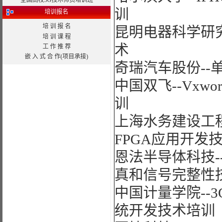
全国高校3G技术师资培训班
训
培训报名
培 训 报 名
昆明电器科学研究所
培 训 课 程
术
工 作 推 荐
嵌 入 式 合 作(项目承接)
奇瑞汽车股份--
中国双飞--Vxwo
训
上海水务建设工程有限公
FPGA应用开发
恩法半导体科技--All
真和信号完整性
中国计量学院--3
统开发技术培训