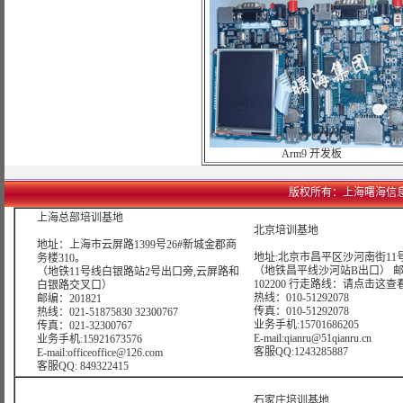
Arm9 开发板
版权所有：上海曙海信息网络科技
上海总部培训基地
北京培训基地
地址：上海市云屏路1399号26#新城金郡商
地址:北京市昌平区沙河南街11号
务楼310。
（地铁昌平线沙河站B出口） 
（地铁11号线白银路站2号出口旁,云屏路和
102200 行走路线：
请点击这查
白银路交叉口）
热线：010-51292078
邮编：201821
传真：010-51292078
热线：021-51875830 32300767
业务手机:15701686205
传真：021-32300767
E-mail:qianru@51qianru.cn
业务手机:15921673576
客服QQ:1243285887
E-mail:officeoffice@126.com
客服QQ: 849322415
石家庄培训基地