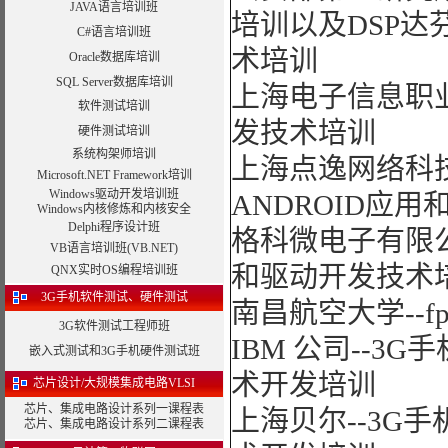
——台湾双扬科技，研发处经理，杨先生
JAVA语言培训班
曙海对我们公司的iPhone培训，实验
培训以及DSP
开发项目的，确实是物超所值。
C#语言培训班
——台湾欧泽科技,张工
术培训
Oracle数据库培训
通过参加Symbian培训，再做Symb
有针对性，非常的适合我们。学完之后，
SQL Server数据库培训
上海电子信息职业
——IBM公司，沈经理
软件测试培训
有曙海这样的DSP开发培训单位，是教
——上海医疗器械高等学校，罗老师
发技术培训
硬件测试培训
系统构架师培训
上海点逸网络科技
Microsoft.NET Framework培训
Windows驱动开发培训班
ANDROID应
Windows内核修炼和内核安全
Delphi程序设计班
格科微电子有限公
VB语言培训班(VB.NET)
和驱动开发技术
QNX实时OS编程培训班
3G手机软件测试、硬件测试
南昌航空大学--f
3G软件测试工程师班
IBM 公司--3G
嵌入式测试和3G手机硬件测试班
术开发培训
芯片设计/大规模集成电路VLSI
芯片、集成电路设计系列一课程表
上海贝尔--3G手
芯片、集成电路设计系列二课程表