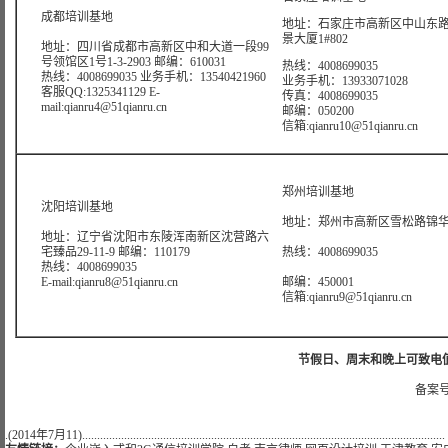
成都培训基地
地址：石家庄市高新区中山东路6
景大厦1#802
地址：四川省成都市高新区中和大道一段99
号领馆区1号1-3-2903 邮编：610031
热线：4008699035
热线：4008699035 业务手机：13540421960
业务手机：13933071028
客服QQ:1325341129 E-
传真：4008699035
mail:qianru4@51qianru.cn
邮编：050200
信箱:qianru10@51qianru.cn
郑州培训基地
沈阳培训基地
地址：郑州市高新区雪松路锦华大
地址：辽宁省沈阳市东陵浑南新区沈营路六
宅臻品29-11-9 邮编：110179
热线：4008699035
热线：4008699035
E-mail:qianru8@51qianru.cn
邮编：450001
信箱:qianru9@51qianru.cn
节假日、周末和晚上可致电值班热线:
备案号
.(2014年7月11).........................................................................................................................