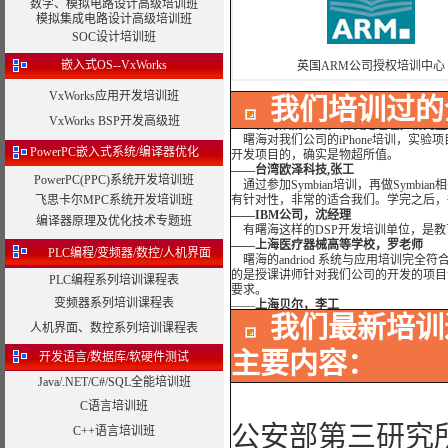
数字、模拟电路设计高级培训班
曙海给我们公司提供的Dsp6000培训
模拟集成电路设计高级培训班
与曙海的合作非常愉快。
SOC设计培训班
——公安部第三研究所，项目部负责人李
MTK培训-我在网上找了很久，就是找
嵌入式OS--VxWorks
英国ARM公司授权培训中心
识面很广。下一个还想培训IPHONE苹
——台湾双扬科技，研发处经理，杨先生
VxWorks应用开发培训班
我们培训过的
曙海对我们公司的iPhone培训，实验
开发项目的，确实是物超所值。
VxWorks BSP开发高级班
——台湾欧泽科技,张工
通过参加Symbian培训，再做Symb
PowerPC嵌入式系统/编译器优化
有针对性，非常的适合我们。学完之后，
——IBM公司，沈经理
PowerPC(PPC)系统开发培训班
有曙海这样的DSP开发培训单位，是教
飞思卡尔MPC系统开发培训班
——上海医疗器械高等学校，罗老师
编译器原理及优化技术专题班
曙海的andriod 系统与应用培训完
的是授课讲师针对我们公司的开发的项目
PLC编程/变频器/数控/人机界面
要求。
——
上海贝尔，李工
PLC编程系列培训课程表
曙海培训DSP2000的老师，上课思
达到了我们想要的效果，希望继续合作下
变频器系列培训课程表
——中国电子科技集团技术部主任 马工
我们最新培训
人机界面、数控系列培训课程表
曙海的FPGA 培训很好地填补了高校F
的发展，有利于课程的发展，有利于社会
主要内容：
开发语言/数据库/软硬件测试
——上海电子学院，冯老师
曙海给我们公司提供的Dsp6000培训
Java/.NET/C#/SQL全能培训班
与曙海的合作非常愉快。
——公安部第三研究所，项目部负责人李
C语言培训班
MTK培训-我在网上找了很久，就是找
公安部第三研究所
C++语言培训班
识面很广。下一个还想培训IPHONE苹