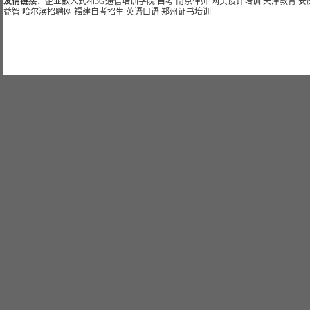
友情链接：
企业嵌入式和3G通信培训学院
自考
南京律师
网页设计培训
天津教育
安
益智
哈尔滨招聘网
福建自考招生
英语口语
郑州证书培训