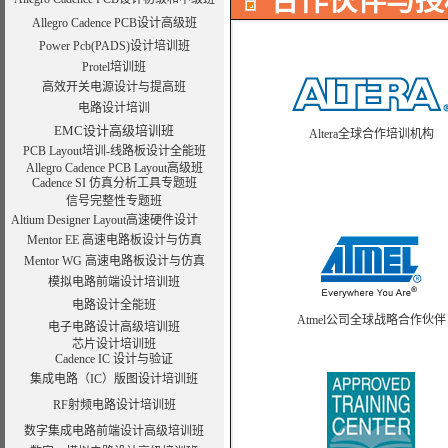
合作伙伴与授
Allegro Cadence PCB设计高级班
Power Pcb(PADS)设计培训班
Protel培训班
高效开关电源设计与提高班
电路设计培训
EMC设计高级培训班
Altera全球合作培训机构
PCB Layout培训-线路板设计全能班
Allegro Cadence PCB Layout高级班
Cadence SI 仿真分析工具专题班
信号完整性专题班
Altium Designer Layout高速硬件设计
Mentor EE 高速电路板设计与仿真
Mentor WG 高速电路板设计与仿真
模拟电路前端设计培训班
电路设计全能班
曙海的andriod 系统与应用培训完
Atmel公司全球战略合作伙伴
电子电路设计高级培训班
的是授课讲师针对我们公司的开发的项目
要求。
芯片设计培训班
——
上海贝尔，李工
Cadence IC 设计与验证
曙海培训DSP2000的老师，上课思
集成电路（IC）版图设计培训班
达到了我们想要的效果，希望继续合作下
——中国电子科技集团技术部主任 马工
RF射频电路设计培训班
曙海的FPGA 培训很好地填补了高校F
数字集成电路前端设计高级培训班
的发展，有利于课程的发展，有利于社会
——上海电子学院，冯老师