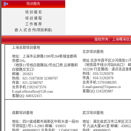
培训报名
培 训 报 名
培 训 课 程
工 作 推 荐
嵌 入 式 合 作(项目承接)
版权所有：上海曙海信息网络科
上海总部培训基地
北京培训基地
地址：上海市云屏路1399号26#新城金郡商
地址:北京市昌平区沙河南街11号
务楼310。
（地铁昌平线沙河站B出口） 
（地铁11号线白银路站2号出口旁,云屏路和
102200 行走路线：
请点击这查
白银路交叉口）
热线：010-51292078
邮编：201821
传真：010-51292078
热线：021-51875830 32300767
业务手机:15701686205
传真：021-32300767
E-mail:qianru@51qianru.cn
业务手机:15921673576
客服QQ:1243285887
E-mail:officeoffice@126.com
客服QQ: 849322415
成都培训基地
武汉培训基地
地址：四川省成都市高新区中和大道一段99
地址：湖北省武汉市江岸区汉江
号领馆区1号1-3-2903 邮编：610031
号 九运大厦401室 邮编：43002
热线：4008699035 业务手机：13540421960
热线：4008699035