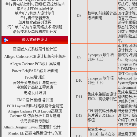
单片机电机控制与变频/逆变控制技术
写技巧、验证
单片机LED显示屏开发
技巧、ASI
单片机与机器人设计制作
数字IC前端设计高
DFT设计
D8
单片机传感器开发
级培训班
语言完成一
单片机实战系列课程
过程中掌握数
汽车单片机与车载网络技术培训班
静态时序分
语音技术及单片机应用开发
列数字电路
达到能独立
嵌入式硬件设计
平。
本课程可帮
高速嵌入式系统硬件设计班
设计概念与方
Synopsys 软件培
领域的培训
Allegro Cadence PCB设计初级和中级班
D9
训班（上）
行。Synopsys 
Allegro Cadence PCB设计高级班
Synopsys P
2: DSMTest
Power Pcb(PADS)设计培训班
DFT Compile
Protel培训班
Synopsys 软件培
Advanced Top
D10
高效开关电源设计与提高班
训班（下）
System;Specma
电源设计高级工程师班
Environment
集成电路工
电路设计培训
集成电路版图设计
D11
理结构分析;
师中、高级培训班
EMC设计高级培训班
理结构分析
PCB Layout培训-线路板设计全能班
全面系统地
CPU源代码分析与
细分析了开放源
Allegro Cadence PCB Layout高级班
D12
芯片设计及Linux
源代码、编译
Cadence SI 仿真分析工具专题班
移植
介绍了CP
信号完整性专题班
CPU芯片
Altium Designer Layout高速硬件设计
聚焦离子束
Mentor EE 高速电路板设计与仿真
（FIB）技术在芯
聚焦离子束
D13