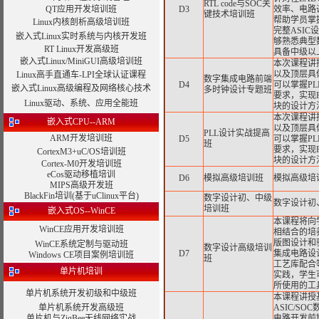
RTL code与SOC关
QT应用开发培训班
D3
效率、电路
键技术培训班
帮助学员掌握
Linux内核剖析高级培训班
完整ASI
嵌入式Linux实时系统与内核开发班
够熟悉典型
RT Linux开发高级班
具备中级以
嵌入式Linux/MiniGUI高级培训班
本次课程讲
以及顶层具
Linux高手直通车-LPI全球认证课程
数字集成电路前端
D4
可以掌握P
嵌入式Linux高级编程及网络核心技术
多时钟设计专题班
要求，实现
Linux驱动、系统、应用全能班
块的设计方
本次课程讲
嵌入式CPU--ARM
以及顶层具
PLL设计实战提高
ARM开发培训班
D5
可以掌握P
班
要求，实现
CortexM3+uC/OS培训班
块的设计方
Cortex-M0开发培训班
eCos驱动移植培训
D6
模拟高级培训班
模拟高级培
MIPS高级开发班
BlackFin培训(基于uClinux平台)
数字设计初、中级
数字设计初
培训班
嵌入式OS--WinCE
本课程将向
WinCE应用开发培训班
相结合的培
版图设计和
WinCE系统定制与驱动班
数字设计高级培训
D7
集成电路设计
Windows CE项目案例培训班
班
工艺库配合
单片机培训
实践，学生
所使用的工
单片机系统开发初级和中级班
本课程讲授基于S
单片机系统开发高级班
ASIC/S
单片机与ZigBee无线网络实战
电路开发前