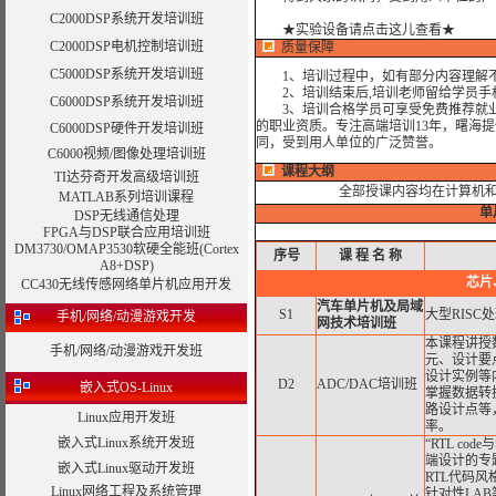
C2000DSP系统开发培训班
★实验设备请点击这儿查看★
C2000DSP电机控制培训班
质量保障
C5000DSP系统开发培训班
1、培训过程中，如有部分内容理解不
2、培训结束后,培训老师留给学员手机和
C6000DSP系统开发培训班
3、培训合格学员可享受免费推荐就业
的职业资质。专注高端培训13年，曙海
C6000DSP硬件开发培训班
同，受到用人单位的广泛赞誉。
C6000视频/图像处理培训班
课程大纲
TI达芬奇开发高级培训班
全部授课内容均在计算机
MATLAB系列培训课程
单
DSP无线通信处理
FPGA与DSP联合应用培训班
DM3730/OMAP3530软硬全能班(Cortex
序号
课
程
名
称
A8+DSP)
芯片
CC430无线传感网络单片机应用开发
汽车单片机及局域
S1
大型RISC
手机/网络/动漫游戏开发
网技术培训班
本课程讲授
手机/网络/动漫游戏开发班
元、设计要
设计实例等
D2
ADC/DAC培训班
嵌入式OS-Linux
掌握数据转
路设计点等
Linux应用开发班
率。
嵌入式Linux系统开发班
“RTL c
端设计的专
嵌入式Linux驱动开发班
RTL代码风格
Linux网络工程及系统管理
针对性LA