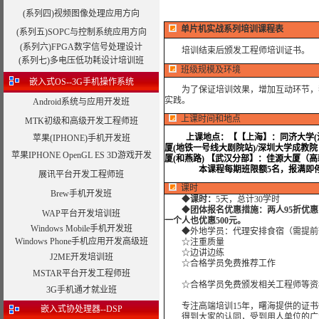
(系列四)视频图像处理应用方向
单片机实战系列培训课程表
(系列五)SOPC与控制系统应用方向
(系列六)FPGA数字信号处理设计
培训结束后颁发工程师培训证书。
(系列七)多电压低功耗设计培训班
班级规模及环境
嵌入式OS--3G手机操作系统
为了保证培训效果，增加互动环节，我
实践。
Android系统与应用开发班
上课时间和地点
MTK初级和高级开发工程师班
上课地点：
【【上海】：同济大学(沪
苹果(IPHONE)手机开发班
厦(地铁一号线大剧院站)/深圳大学成教
苹果IPHONE OpenGL ES 3D游戏开发
厦(和燕路) 【武汉分部】：佳源大厦（
本课程每期班限额5名，报满即停
展讯平台开发工程师班
课时
Brew手机开发班
◆
课时：
5天，总计30学时
◆
团体报名优惠措施：两人95折优
WAP平台开发培训班
一个人也优惠500元。
Windows Mobile手机开发班
◆外地学员：代理安排食宿（需提前
Windows Phone手机应用开发高级班
☆注重质量
☆边讲边练
J2ME开发培训班
☆合格学员免费推荐工作
MSTAR平台开发工程师班
☆合格学员免费颁发相关工程师等资
3G手机通才就业班
专注高端培训15年，曙海提供的证书
嵌入式协处理器--DSP
得到大家的认同，受到用人单位的广