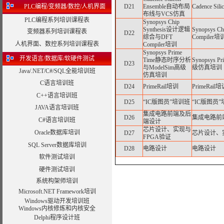
PLC编程/变频器/数控/人机界面
D21
Ensemble自动布局
Cadence 
布线与VCS仿真
PLC编程系列培训课程表
Synopsys Chip
Synthesis设计逻辑
Synopsys 
变频器系列培训课程表
D22
综合与DFT
Compiler培
人机界面、数控系列培训课程表
Compiler培训
Synopsys Prime
开发语言/数据库/软硬件测试
Time静态时序分析
Synopsys
D23
与ModelSim高级
级仿真培训
Java/.NET/C#/SQL全能培训班
仿真培训
C语言培训班
D24
PrimeRail培训
PrimeRail
C++语言培训班
D25
“IC版图员”培训班
“IC版图员”
JAVA语言培训班
集成电路前端及后
D26
集成电路前
C#语言培训班
端设计
芯片设计、实现与
Oracle数据库培训
D27
芯片设计、
FPGA验证
SQL Server数据库培训
D28
电路设计
电路设计
软件测试培训
硬件测试培训
系统构架师培训
Microsoft.NET Framework培训
Windows驱动开发培训班
Windows内核修炼和内核安全
Delphi程序设计班