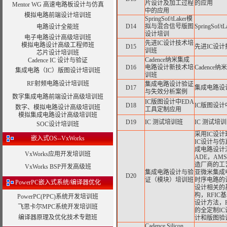
片设计及加工过程
的应用
Mentor WG 高速电路板设计与仿真
中的应用
模拟电路前端设计培训班
SpringSof/tLaker模
D14
拟与混合信号版图
SpringS
电路设计全能班
设计培训
电子电路设计高级培训班
先进IC设计技术培
模拟电路设计高级工程师班
D15
先进IC设
训班
芯片设计培训班
Cadence纳米集成
Cadence IC 设计与验证
D16
电路设计新技术培
Cadenc
集成电路（IC）版图设计培训班
训班
RF射频电路设计培训班
集成电路设计验证
D17
集成电路设
与失效分析案例
数字集成电路前端设计高级培训班
IC版图设计中EDA
D18
IC版图设计
数字、模拟电路设计高级培训班
工具定制应用
模拟集成电路设计高级培训班
D19
IC 测试培训班
IC 测试培训
SOC设计培训班
采用IC设
嵌入式OS--VxWorks
IC设计与
成电路设计流程，
VxWorks应用开发培训班
ADE，AMS和
造厂商的工
VxWorks BSP开发高级班
集成电路设计与验
亚微米集成
D20
证（模块）培训班
时序电路的
PowerPC嵌入式系统/编译器优化
设计相关的
构，RFIC
PowerPC(PPC)系统开发培训班
设计方法，R
飞思卡尔MPC系统开发培训班
的全定制I
编译器原理及优化技术专题班
计和版图验
Cadence Silicon