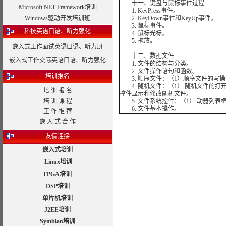
十一、键盘与鼠标事件过程
Microsoft.NET Framework培训
1. KeyPress事件。
Windows驱动开发培训班
2. KeyDown事件和KeyUp事件。
3. 鼠标事件。
科技英语口语、听力强化
4. 鼠标光标。
5. 拖放。
嵌入式工作面试英语口语、听力班
十二、数据文件
嵌入式工作交际英语口语、听力强化
1. 文件的结构与分类。
2. 文件操作语句和函数。
培训报名
3. 顺序文件：（1）顺序文件的写操
4. 随机文件：（1） 随机文件的打开
培 训 报 名
控件显示和修改随机文件。
培 训 课 程
5. 文件系统控件：（1） 动器列表
6. 文件基本操作。
工 作 推 荐
嵌 入 式 合 作
友情连接
嵌入式培训
Linux培训
FPGA培训
DSP培训
单片机培训
J2EE培训
Symbian培训