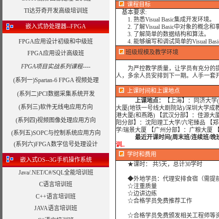
课程目标
TI达芬奇开发高级培训班
基本要求:
1. 熟悉Visual Basic集成开发环境。
嵌入式协处理器--FPGA
2. 了解Visual Basic中对象的
3. 了解简单的数据结构和算法。
FPGA应用设计初级和中级班
4. 能够编写和调试简单的Visual Bas
班级规模及教学环境
FPGA应用设计高级班
FPGA项目实战系列课程----
为严控教学质量，让学员有充分的提问
人，多余人员安排到下一期。人手一套开
(系列一)Spartan-6 FPGA 视频处理
上课时间和上课地点
(系列二)PCI数据采集系统开发
上课地点：
【上海】：同济大学(
(系列三)软件无线电应用方向
大厦(地铁一号线大剧院站)/深圳大学成
港大厦(和燕路) 【武汉分部】：佳源大
(系列四)视频图像处理应用方向
阳分部】：沈阳理工大学/六宅臻品 【
学/瑞景大厦 【广州分部】：广粮大厦 
(系列五)SOPC与控制系统应用方向
最近开课时间(周末班/连续班/晚
(系列六)FPGA数字信号处理设计
训..
学时
和费用
嵌入式OS--3G手机操作系统
★课时： 共5天，总计30学时
Java/.NET/C#/SQL全能培训班
◆外地学员：代理安排食宿（需提
C语言培训班
☆注重质量
☆边讲边练
C++语言培训班
☆合格学员免费推荐工作
JAVA语言培训班
☆合格学员免费颁发相关工程师等资