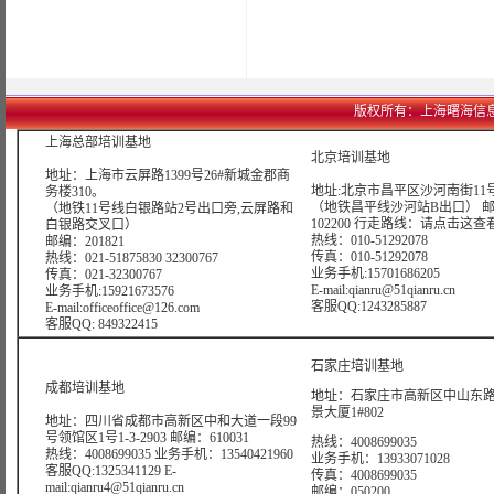
版权所有：上海曙海信息网络科技
上海总部培训基地
北京培训基地
地址：上海市云屏路1399号26#新城金郡商
地址:北京市昌平区沙河南街11号
务楼310。
（地铁昌平线沙河站B出口） 
（地铁11号线白银路站2号出口旁,云屏路和
102200 行走路线：
请点击这查
白银路交叉口）
热线：010-51292078
邮编：201821
传真：010-51292078
热线：021-51875830 32300767
业务手机:15701686205
传真：021-32300767
E-mail:qianru@51qianru.cn
业务手机:15921673576
客服QQ:1243285887
E-mail:officeoffice@126.com
客服QQ: 849322415
石家庄培训基地
成都培训基地
地址：石家庄市高新区中山东路6
景大厦1#802
地址：四川省成都市高新区中和大道一段99
号领馆区1号1-3-2903 邮编：610031
热线：4008699035
热线：4008699035 业务手机：13540421960
业务手机：13933071028
客服QQ:1325341129 E-
传真：4008699035
mail:qianru4@51qianru.cn
邮编：050200