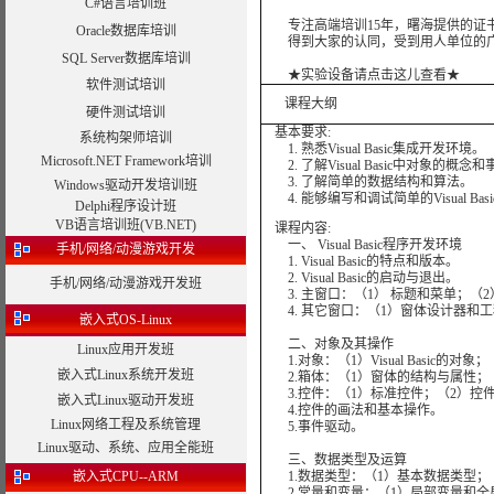
C#语言培训班
专注高端培训15年，曙海提供的证书
Oracle数据库培训
得到大家的认同，受到用人单位的广
SQL Server数据库培训
★实验设备请点击这儿查看★
软件测试培训
课程大纲
硬件测试培训
基本要求:
系统构架师培训
1. 熟悉Visual Basic集成开发环境。
Microsoft.NET Framework培训
2. 了解Visual Basic中对象的
3. 了解简单的数据结构和算法。
Windows驱动开发培训班
4. 能够编写和调试简单的Visual Bas
Delphi程序设计班
VB语言培训班(VB.NET)
课程内容:
一、 Visual Basic程序开发环境
手机/网络/动漫游戏开发
1. Visual Basic的特点和版本。
2. Visual Basic的启动与退出。
手机/网络/动漫游戏开发班
3. 主窗口：（1） 标题和菜单；（2
4. 其它窗口：（1）窗体设计器和工
嵌入式OS-Linux
二、对象及其操作
Linux应用开发班
1.对象：（1）Visual Basic的对
嵌入式Linux系统开发班
2.箱体：（1）窗体的结构与属性；
3.控件：（1）标准控件；（2）控
嵌入式Linux驱动开发班
4.控件的画法和基本操作。
Linux网络工程及系统管理
5.事件驱动。
Linux驱动、系统、应用全能班
三、数据类型及运算
嵌入式CPU--ARM
1.数据类型：（1）基本数据类型；
2.常量和变量：（1）局部变量和全