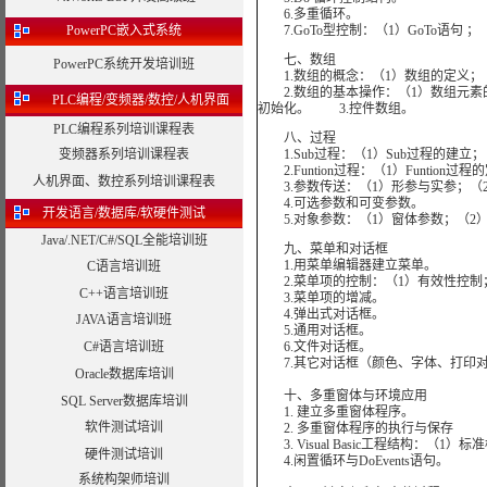
6.多重循环。
PowerPC嵌入式系统
7.GoTo型控制：（1）GoTo语句 ；（
七、数组
PowerPC系统开发培训班
1.数组的概念：（1）数组的定义；
2.数组的基本操作：（1）数组元素的输入
PLC编程/变频器/数控/人机界面
初始化。 3.控件数组。
PLC编程系列培训课程表
八、过程
变频器系列培训课程表
1.Sub过程：（1）Sub过程的建立
2.Funtion过程：（1）Funtion过程
人机界面、数控系列培训课程表
3.参数传送：（1）形参与实参；（2
4.可选参数和可变参数。
开发语言/数据库/软硬件测试
5.对象参数：（1）窗体参数；（2
Java/.NET/C#/SQL全能培训班
九、菜单和对话框
1.用菜单编辑器建立菜单。
C语言培训班
2.菜单项的控制：（1）有效性控制；
C++语言培训班
3.菜单项的增减。
4.弹出式对话框。
JAVA语言培训班
5.通用对话框。
C#语言培训班
6.文件对话框。
7.其它对话框（颜色、字体、打印对
Oracle数据库培训
十、多重窗体与环境应用
SQL Server数据库培训
1. 建立多重窗体程序。
软件测试培训
2. 多重窗体程序的执行与保存
3. Visual Basic工程结构：（1）
硬件测试培训
4.闲置循环与DoEvents语句。
系统构架师培训