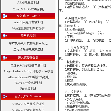
ARM开发培训班
3常用内部函数。
4.运算符和表达式：（1）算术运算
CortexM3+uC/OS培训班
序。
嵌入式OS--WinCE
四.数据输入输出
1.数据输出：（1）Print方法；（2）与P
WinCE应用开发培训班
出（Format $）。
WinCE系统定制与驱动班
2.InputBox函数。
3.MsgBox函数和MsgBox语句。
单片机培训
4.字形。
5.打印机输出：（1）直接输出；（
单片机系统开发初级和中级班
五、常用标准控件
单片机系统开发高级班
1.文本控件：（1）标签；（2）文
2.图形控件：（1）图片框、图象框
嵌入式硬件设计
状。
3.按钮控件。
高速嵌入式系统硬件设计班
4.选择控件：复选框和单选按钮。
5.选择控件：列表框和组合框。
Allegro Cadence PCB设计初级和中级班
6.滚动条。
7.记时器。
Allegro Cadence PCB设计高级班
8.框架。
Power Pcb设计培训班
9.焦点和Tab顺序。
Protel培训班
六、控制结构
1.选择结构：（1）单行结构条件语句
嵌入式OS--VxWorks
2.多分支结构。
3.For循环控制结构。
VxWorks应用开发培训班
4.当循环控制结构。
VxWorks BSP开发高级班
5.Do 循环控制结构。