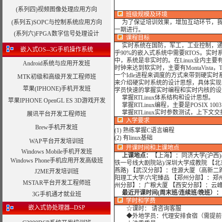
(系列四)视频图像处理应用方向
班级规模及环境
(系列五)SOPC与控制系统应用方向
为了保证培训效果，增加互动环节，我
一期进行。
(系列六)FPGA数字信号处理设计
课程目标
实时系统在国防，军工，工业控制，
嵌入式OS--3G手机操作系统
乎90%的嵌入式系统中需要RTOS。实时
中，系统是非实时的。在Linux业内主要
Android系统与应用开发班
时钟来达到软实时，主要有MontaVista
一个Idle进程来调度的方式来带到硬实时系
MTK初级和高级开发工程师班
来介绍硬实时系统的设计思想，具体实现，
苹果(IPHONE)手机开发班
学员快速的掌握实时编程和实时内核的设
掌握RTLinux体系结构和设计思想。
苹果IPHONE OpenGL ES 3D游戏开发
掌握RTLinux编程，主要是POSIX 1003 pthre
掌握RTLinux实时参数测试，上下
展讯平台开发工程师班
入学要求
Brew手机开发班
(1) 熟练掌握C语言编程
(2) 有linux基础
WAP平台开发培训班
开课时间和上课地点
Windows Mobile手机开发班
上课地点：
【上海】：同济大学(沪西)
Windows Phone手机应用开发高级班
铁一号线大剧院站)/深圳大学成教院 【
燕路) 【武汉分部】：佳源大厦（高新二
J2ME开发培训班
阳理工大学/六宅臻品 【郑州分部】：郑
MSTAR平台开发工程师班
州分部】：广粮大厦 【西安分部】：云
最近开课时间(周末班/连续班/晚班）：
3G手机通才就业班
学时
和学费
嵌入式协处理器--DSP
☆课时： 请咨询客服
◆外地学员：代理安排食宿（需提前