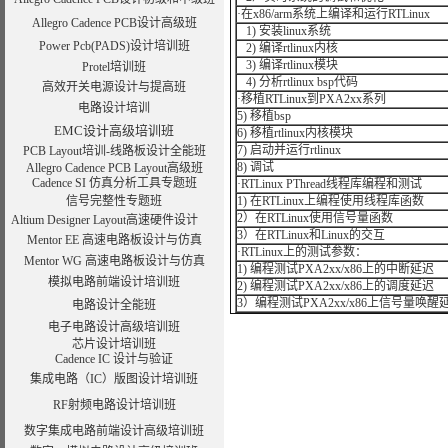
·在x86/arm系统上编译和运行RTLinux
Allegro Cadence PCB设计高级班
1) 安装linux系统
Power Pcb(PADS)设计培训班
2) 编译rtlinux内核
3) 编译rtlinux模块
Protel培训班
4) 分析rtlinux bsp代码
高效开关电源设计与提高班
·移植RTLinux到PXA2xx系列
电路设计培训
5) 移植bsp
EMC设计高级培训班
6) 移植rtlinux内核模块
7) 启动并运行rtlinux
PCB Layout培训-线路板设计全能班
8) 调试
Allegro Cadence PCB Layout高级班
Cadence SI 仿真分析工具专题班
·RTLinux PThread线程库编程和测试
信号完整性专题班
1) 在RTLinux上编程使用线程库函数
2）在RTLinux使用信号量函数
Altium Designer Layout高速硬件设计
3）在RTLinux和Linux的交互
Mentor EE 高速电路板设计与仿真
·RTLinux上的测试参数：
Mentor WG 高速电路板设计与仿真
1) 编程测试PXA2xx/x86上的中断延迟
模拟电路前端设计培训班
2) 编程测试PXA2xx/x86上的调度延迟
3）编程测试PXA2xx/x86上信号量唤醒
电路设计全能班
电子电路设计高级培训班
芯片设计培训班
Cadence IC 设计与验证
集成电路（IC）版图设计培训班
RF射频电路设计培训班
数字集成电路前端设计高级培训班