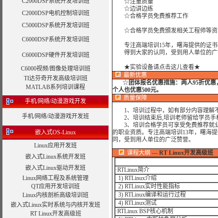
C2000DSP系统开发培训班
☆注重质量
☆边讲边练
C2000DSP电机控制培训班
☆合格学员免费推荐工作
C5000DSP系统开发培训班
☆合格学员免费颁发相关工程师等资
C6000DSP系统开发培训班
专注高端培训15年，曙海提供的证书
得到大家的认同，受到用人单位的广
C6000DSP硬件开发培训班
★实验设备请点击这儿查看★
C6000视频/图像处理培训班
最新优惠
TI达芬奇开发高级培训班
☆
团体报名优惠措施：
两人95折优
MATLAB系列培训课程
个人也优惠500元。
质量保障
手机/网络/动漫游戏开发
1、培训过程中，如有部分内容理解不
手机/网络/动漫游戏开发班
2、培训结束后,培训老师留给学员手机和
3、培训合格学员可享受免费推荐就业
嵌入式OS-Linux
的职业资质。专注高端培训13年，曙海
同，受到用人单位的广泛赞誉。
Linux应用开发班
课程大纲
---
RT Linux开发高级班
嵌入式Linux系统开发班
嵌入式Linux驱动开发班
·RTLinux简介
Linux网络工程及系统管理
1) RTLinux介绍
QT应用开发培训班
2) RTLinux实时性能指标
3) RTLinux编译和运行过程
Linux内核剖析高级培训班
4) RTLinux测试
嵌入式Linux实时系统与内核开发班
·RTLinux BSP核心机制
RT Linux开发高级班