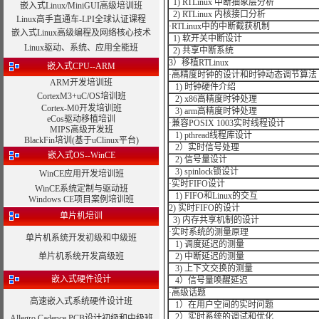
1) RTLinux 中断抽象层分析
嵌入式Linux/MiniGUI高级培训班
2) RTLinux 内核接口分析
Linux高手直通车-LPI全球认证课程
·RTLinux中的中断截获机制
嵌入式Linux高级编程及网络核心技术
1) 软开关中断设计
Linux驱动、系统、应用全能班
2) 共享中断系统
3）移植RTLinux
嵌入式CPU--ARM
·高精度时钟的设计和时钟动态调节算法
ARM开发培训班
1) 时钟硬件介绍
CortexM3+uC/OS培训班
2) x86高精度时钟处理
Cortex-M0开发培训班
3) arm高精度时钟处理
eCos驱动移植培训
·兼容POSIX 1003实时线程设计
MIPS高级开发班
1) pthread线程库设计
BlackFin培训(基于uClinux平台)
2）实时信号处理
嵌入式OS--WinCE
2) 信号量设计
3) spinlock锁设计
WinCE应用开发培训班
·实时FIFO设计
WinCE系统定制与驱动班
1) FIFO和Linux的交互
Windows CE项目案例培训班
2) 实时FIFO的设计
单片机培训
3) 内存共享机制的设计
·实时系统的测量原理
单片机系统开发初级和中级班
1) 调度延迟的测量
单片机系统开发高级班
2) 中断延迟的测量
3) 上下文交换的测量
嵌入式硬件设计
4）信号量唤醒延迟
·高级话题
高速嵌入式系统硬件设计班
1）在用户空间的实时问题
2）实时系统的调试和优化
Allegro Cadence PCB设计初级和中级班