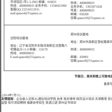
号领馆区1号1-3-2903 邮编：610031
热线：4008699035
热线：4008699035 业务手机：13540421960
业务手机：13933071028
客服QQ:1325341129 E-
传真：4008699035
mail:qianru4@51qianru.cn
邮编：050200
信箱:qianru10@51qianru.cn
郑州培训基地
沈阳培训基地
地址：郑州市高新区雪松路锦华大
地址：辽宁省沈阳市东陵浑南新区沈营路六
宅臻品29-11-9 邮编：110179
热线：4008699035
热线：4008699035
E-mail:qianru8@51qianru.cn
邮编：450001
信箱:qianru9@51qianru.cn
节假日、周末和晚上可致电值班热线:
备案号
.(2014年7月11).........................................................................................................................
友情链接：
企业嵌入式和3G通信培训学院
自考
南京律师
网页设计培训
天津教育
安
益智
哈尔滨招聘网
福建自考招生
英语口语
郑州证书培训