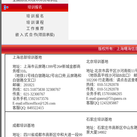
全国高校3G技术师资培训班
培训报名
培 训 报 名
培 训 课 程
工 作 推 荐
嵌 入 式 合 作(项目承接)
版权所有：上海曙海信息网络科技
上海总部培训基地
北京培训基地
地址：上海市云屏路1399号26#新城金郡商
地址:北京市昌平区沙河南街11号
务楼310。
（地铁昌平线沙河站B出口） 
（地铁11号线白银路站2号出口旁,云屏路和
102200 行走路线：
请点击这查
白银路交叉口）
热线：010-51292078
邮编：201821
传真：010-51292078
热线：021-51875830 32300767
业务手机:15701686205
传真：021-32300767
E-mail:qianru@51qianru.cn
业务手机:15921673576
客服QQ:1243285887
E-mail:officeoffice@126.com
客服QQ: 849322415
石家庄培训基地
成都培训基地
地址：石家庄市高新区中山东路6
景大厦1#802
地址：四川省成都市高新区中和大道一段99