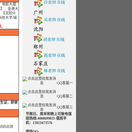
】：电影大厦
部】：金港大
 【沈阳分
科技大学/瑞
..
QQ客服一
QQ客服二
学生证，即使
QQ客服三
节假日、周末和晚上可致电值
班热线:4008699035 值班手
机：15921673576
训后出效
值班QQ: