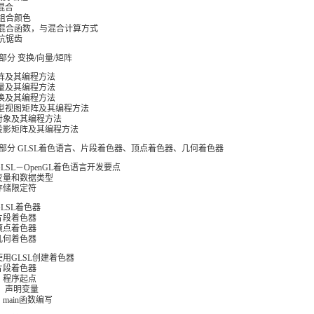
 混合
 组合颜色
 混合函数，与混合计算方式
 抗锯齿
部分 变换/向量/矩阵
矩阵及其编程方法
向量及其编程方法
变换及其编程方法
模型视图矩阵及其编程方法
对象及其编程方法
投影矩阵及其编程方法
部分 GLSL着色语言、片段着色器、顶点着色器、几何着色器
GLSL－OpenGL着色语言开发要点
变量和数据类型
存储限定符
GLSL着色器
片段着色器
顶点着色器
几何着色器
使用GLSL创建着色器
片段着色器
）程序起点
） 声明变量
）main函数编写