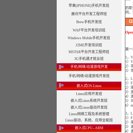
3、
苹果(IPHONE)手机开发班
的职
同，
展讯平台开发工程师班
Brew手机开发班
WAP平台开发培训班
Op
Windows Mobile手机开发班
J2ME开发培训班
第一
MSTAR平台开发工程师班
1，
3G手机通才就业班
1）V
2）
手机/网络/动漫游戏开发
3）
手机/网络/动漫游戏开发班
2，
1）F
嵌入式OS-Linux
2）
3）
Linux应用开发班
4）
嵌入式Linux系统开发班
5）
6）m
嵌入式Linux驱动开发班
3，
Linux网络工程及系统管理
1）F
Linux驱动、系统、应用全能班
2）
3）
嵌入式CPU--ARM
4）