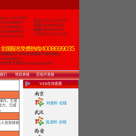
:021-51875830
北京:010-51292078
029-86699670
深圳:4008699035
025-68662821
成都:4008699035
庄:4008699035
广州:020-61137349
027-50767718
曙海集团生产和研发请查看下面的网址:
.shanghai66.cn
可全英文讲授(Training in English)
我们
项目承接
实验开发板
WEB在线客服
领域内，它是
能力，已成
解。
余人员安排到