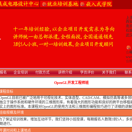
上海
西安:
南京:
石家
武汉:
☆
www
☆
均
报名
企业培训
付款方式
讲师介绍
学员评价
关于我们
联系
OpenGL开发工程师班
课程目标
enGL目前已被广泛地用于可视化技术、实体造型、CAD/CAM、模拟仿真等诸多
独立于操作系统和硬件环境的三维图形库，有着强大的图形功能和良好的跨平台移植
实上的图形标准。本课程对OpenGL的使用方法和三维图形编程技巧进行了详细的讲
班级规模及环境
保证培训效果，增加互动环节，我们坚持小班授课，每期报名人数限3到5人，多
期进行。
开课时间和上课地点