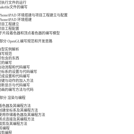
可执行文件的运行
akefile文件的编写
iPhone/iPAD 环境搭建与项目工程建立与配置
Phone/iPAD 环境搭建
项目工程建立
项目工程配置
基于片段着色器和顶点着色器的编写模型
部分 OpenGL编写规范和开发思路
典型实例解析
编写规范
要包含的东西
宏的编写
启动流程和代码编写
坐标系的设置与代码编写
完成设置和代码编写
按键与动作的加入方法
刷新显示与代码编写
动画的编写方法与代码
部分 渲染与编程
 着色器及其编程方法
 创建坐标系及其编程方法
 使用存储着色器及其编程方法
 将点连接及其编程方法
 裁剪及其编程方法
裁剪编程
裁剪编程