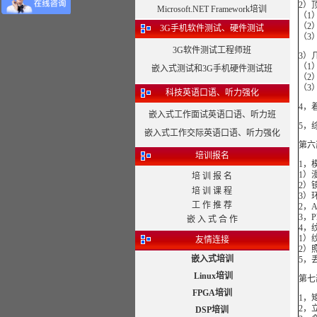
2）
Microsoft.NET Framework培训
（1
（2
3G手机软件测试、硬件测试
（3
3G软件测试工程师班
3）
（1
嵌入式测试和3G手机硬件测试班
（2
（3
科技英语口语、听力强化
4，
嵌入式工作面试英语口语、听力班
5，
嵌入式工作交际英语口语、听力强化
第六
培训报名
1，
1）
培 训 报 名
2）
培 训 课 程
3）
工 作 推 荐
2，
3，
嵌 入 式 合 作
4，
1）
友情连接
2）
嵌入式培训
5，
Linux培训
第七
FPGA培训
1，
2，
DSP培训