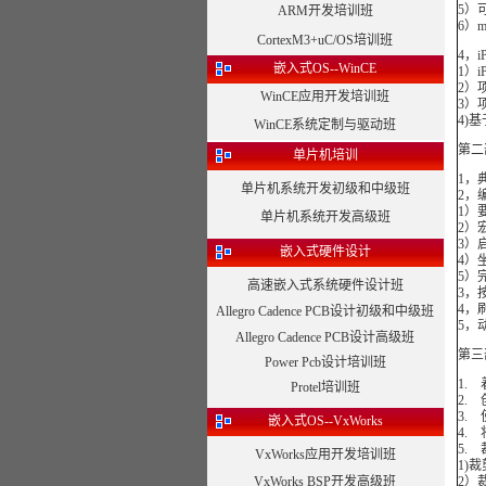
5）
ARM开发培训班
6）m
CortexM3+uC/OS培训班
4，
嵌入式OS--WinCE
1）i
2）
WinCE应用开发培训班
3）
4)
WinCE系统定制与驱动班
第二
单片机培训
1，
单片机系统开发初级和中级班
2，
1）
单片机系统开发高级班
2）
3）
嵌入式硬件设计
4）
5）
高速嵌入式系统硬件设计班
3，
4，
Allegro Cadence PCB设计初级和中级班
5，
Allegro Cadence PCB设计高级班
第三
Power Pcb设计培训班
1.
Protel培训班
2.
3.
嵌入式OS--VxWorks
4.
5.
VxWorks应用开发培训班
1)
VxWorks BSP开发高级班
2）