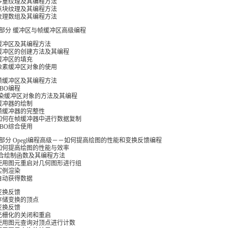
多重纹理及其编程方法
点块纹理及其编程方法
纹理数组及其编程方法
部分 缓冲区与帧缓冲区高级编程
缓冲区及其编程方法
缓冲区的创建方法及其编程
缓冲区的填充
像素缓冲区对象的使用
帧缓冲区及其编程方法
FBO编程
渲染缓冲区对象的方法及其编程
缓冲器的绘制
帧缓冲器的完整性
如何在帧缓冲器中进行数据复制
FBO综合使用
部分 Opegl编程高级－－如何提高绘图的性能和变换反馈编程
如何提高绘图的性能与效率
组合绘制函数及其编程方法
使用图元重启对几何图形进行组
实例渲染
自动获得数据
变换反馈
存储变换的顶点
变换反馈
光栅化的关闭和重启
使用图元查询对顶点进行计数