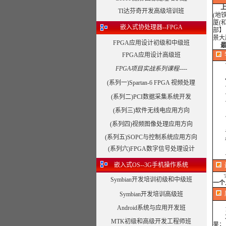
TI达芬奇开发高级培训班
(地
厦(
嵌入式协处理器--FPGA
部】
景大
FPGA应用设计初级和中级班
最近
FPGA应用设计高级班
☆
FPGA项目实战系列课程----
◆
(系列一)Spartan-6 FPGA 视频处理
☆
☆
(系列二)PCI数据采集系统开发
☆
(系列三)软件无线电应用方向
☆合
(系列四)视频图像处理应用方向
专注
(系列五)SOPC与控制系统应用方向
得
(系列六)FPGA数字信号处理设计
嵌入式OS--3G手机操作系统
Symbian开发培训初级和中级班
一个
Symbian开发培训高级班
Android系统与应用开发班
1、
2、
MTK初级和高级开发工程师班
果；