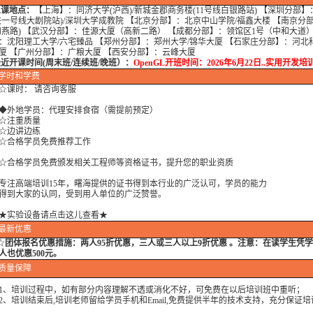
上课地点：
【上海】：同济大学(沪西)/新城金郡商务楼(11号线白银路站) 【深圳分部
铁一号线大剧院站)/深圳大学成教院 【北京分部】：北京中山学院/福鑫大楼 【南京分
和燕路) 【武汉分部】：佳源大厦（高新二路） 【成都分部】：领馆区1号（中和大道）
：沈阳理工大学/六宅臻品 【郑州分部】：郑州大学/锦华大厦 【石家庄分部】：河北
厦 【广州分部】：广粮大厦 【西安分部】：云峰大厦
开课时间(周末班/连续班/晚班）：
OpenGL开班时间：2026年6月22日..实用开发培训
学时
和学费
课时： 请咨询客服
外地学员：代理安排食宿（需提前预定）
注重质量
边讲边练
合格学员免费推荐工作
格学员免费颁发相关工程师等资格证书，提升您的职业资质
高端培训15年，曙海提供的证书得到本行业的广泛认可，学员的能力
到大家的认同，受到用人单位的广泛赞誉。
★实验设备请点击这儿查看★
最新优惠
☆
团体报名优惠措施：
两人95折优惠，三人或三人以上9折优惠 。注意：在读学生凭
人也优惠500元。
质量保障
培训过程中，如有部分内容理解不透或消化不好，可免费在以后培训班中重听；
培训结束后,培训老师留给学员手机和Email,免费提供半年的技术支持，充分保证培