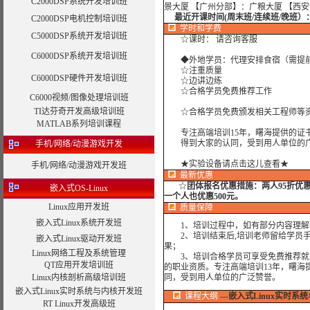
C2000DSP系统开发培训班
景大厦 【广州分部】：广粮大厦 【西
最近开课时间(周末班/连续班/晚班）
C2000DSP电机控制培训班
学时
和学费
C5000DSP系统开发培训班
☆课时： 请咨询客服
C6000DSP系统开发培训班
◆外地学员：代理安排食宿（需提
☆注重质量
C6000DSP硬件开发培训班
☆边讲边练
☆合格学员免费推荐工作
C6000视频/图像处理培训班
TI达芬奇开发高级培训班
☆合格学员免费颁发相关工程师等资
MATLAB系列培训课程
专注高端培训15年，曙海提供的证书
得到大家的认同，受到用人单位的广
手机/网络/动漫游戏开发
★实验设备请点击这儿查看★
手机/网络/动漫游戏开发班
最新优惠
☆
团体报名优惠措施：
两人95折优
嵌入式OS-Linux
一个人也优惠500元。
Linux应用开发班
质量保障
嵌入式Linux系统开发班
1、培训过程中，如有部分内容理解
2、培训结束后,培训老师留给学员手机
嵌入式Linux驱动开发班
果；
Linux网络工程及系统管理
3、培训合格学员可享受免费推荐就业
QT应用开发培训班
的职业资质。专注高端培训13年，曙海
Linux内核剖析高级培训班
同，受到用人单位的广泛赞誉。
嵌入式Linux实时系统与内核开发班
课程大纲
---
嵌入式Linux实时系
RT Linux开发高级班