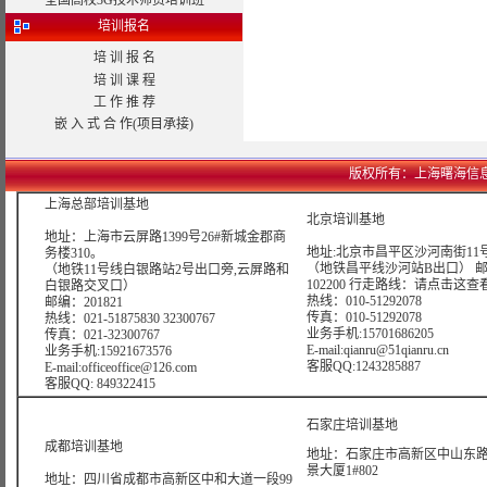
全国高校3G技术师资培训班
培训报名
培 训 报 名
培 训 课 程
工 作 推 荐
嵌 入 式 合 作(项目承接)
版权所有：上海曙海信息网络科技
上海总部培训基地
北京培训基地
地址：上海市云屏路1399号26#新城金郡商
地址:北京市昌平区沙河南街11号
务楼310。
（地铁昌平线沙河站B出口） 
（地铁11号线白银路站2号出口旁,云屏路和
102200 行走路线：
请点击这查
白银路交叉口）
热线：010-51292078
邮编：201821
传真：010-51292078
热线：021-51875830 32300767
业务手机:15701686205
传真：021-32300767
E-mail:qianru@51qianru.cn
业务手机:15921673576
客服QQ:1243285887
E-mail:officeoffice@126.com
客服QQ: 849322415
石家庄培训基地
成都培训基地
地址：石家庄市高新区中山东路6
景大厦1#802
地址：四川省成都市高新区中和大道一段99