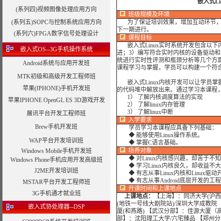
嵌入式L
(系列四)视频图像处理应用方向
班级规模及环境
(系列五)SOPC与控制系统应用方向
为了保证培训效果，增加互动环节，我
下一期进行。
(系列六)FPGA数字信号处理设计
课程目标
嵌入式Linux实时系统开发包含以下内容
嵌入式OS--3G手机操作系统
进；3）编写符合实时内核的设备驱动和内核
统进行实时性评测和瓶颈分析等几个方
Android系统与应用开发班
课程学习与掌握，学员可以构建一个符
MTK初级和高级开发工程师班
嵌入式Linux内核开发可以让学员掌握
苹果(IPHONE)手机开发班
的代码堆中解放出来。通过学习本课程
1） 了解内核调度算法的实现
苹果IPHONE OpenGL ES 3D游戏开发
2） 了解linux内存管理
3） 了解linux中断
展讯平台开发工程师班
入学要求
Brew手机开发班
学员学习本课程应具备下列基础：
◆ 能够使用Linux操作系统。
WAP平台开发培训班
◆ 掌握C语言基础。
培养对象
Windows Mobile手机开发班
◆ 对Linux内核感兴趣，却苦于不
Windows Phone手机应用开发高级班
◆ 学习Linux内核良久，却收益不
J2ME开发培训班
◆ 有志从事Linux内核和Linux驱
◆ 有志从事Android底层开发的工
MSTAR平台开发工程师班
开课时间和上课地点
3G手机通才就业班
上课地点：
【上海】：同济大学(沪西
(地铁一号线大剧院站)/深圳大学成教院
嵌入式协处理器--DSP
厦(和燕路) 【武汉分部】：佳源大厦（
部】：沈阳理工大学/六宅臻品 【郑州分