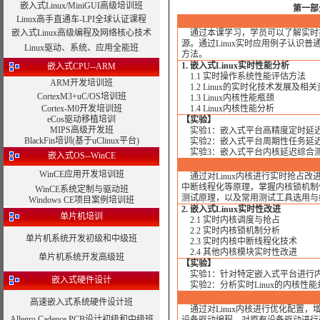
嵌入式Linux/MiniGUI高级培训班
第一部
Linux高手直通车-LPI全球认证课程
嵌入式Linux高级编程及网络核心技术
通过本课学习，学员可以了解实时操
源。通过Linux实时应用例子认识普通
Linux驱动、系统、应用全能班
方法。
1. 嵌入式Linux实时性能分析
嵌入式CPU--ARM
1.1 实时操作系统性能评估方法
ARM开发培训班
1.2 Linux的实时化技术发展及相
CortexM3+uC/OS培训班
1.3 Linux内核性能瓶颈
Cortex-M0开发培训班
1.4 Linux内核性能分析
eCos驱动移植培训
【实验】
MIPS高级开发班
实验1：嵌入式平台高精度定时延
BlackFin培训(基于uClinux平台)
实验2：嵌入式平台周期性任务延
实验3：嵌入式平台内核延迟综合
嵌入式OS--WinCE
WinCE应用开发培训班
通过对Linux内核进行实时抢占
中断线程化等原理，掌握内核锁机制
WinCE系统定制与驱动班
测试原理，以及常用测试工具选用与
Windows CE项目案例培训班
2. 嵌入式Linux实时性改进
单片机培训
2.1 实时内核调度与抢占
2.2 实时内核锁机制分析
单片机系统开发初级和中级班
2.3 实时内核中断线程化技术
2.4 其他内核模块实时性改进
单片机系统开发高级班
【实验】
实验1：针对特定嵌入式平台进行
嵌入式硬件设计
实验2：分析实时Linux的内核性
高速嵌入式系统硬件设计班
通过对Linux内核进行优化配置，
Allegro Cadence PCB设计初级和中级班