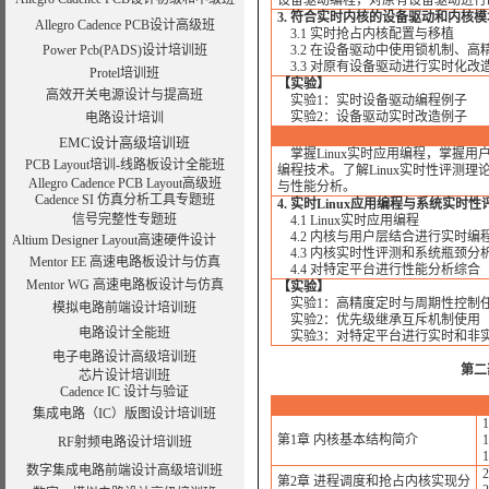
设备驱动编程，对原有设备驱动进行
3. 符合实时内核的设备驱动和内核
Allegro Cadence PCB设计高级班
3.1 实时抢占内核配置与移植
Power Pcb(PADS)设计培训班
3.2 在设备驱动中使用锁机制、高
3.3 对原有设备驱动进行实时化改
Protel培训班
【实验】
高效开关电源设计与提高班
实验1：实时设备驱动编程例子
实验2：设备驱动实时改造例子
电路设计培训
EMC设计高级培训班
掌握Linux实时应用编程，掌握
PCB Layout培训-线路板设计全能班
编程技术。了解Linux实时性评测
Allegro Cadence PCB Layout高级班
与性能分析。
Cadence SI 仿真分析工具专题班
4. 实时Linux应用编程与系统实时性
信号完整性专题班
4.1 Linux实时应用编程
4.2 内核与用户层结合进行实时编
Altium Designer Layout高速硬件设计
4.3 内核实时性评测和系统瓶颈分
Mentor EE 高速电路板设计与仿真
4.4 对特定平台进行性能分析综合
Mentor WG 高速电路板设计与仿真
【实验】
实验1：高精度定时与周期性控制
模拟电路前端设计培训班
实验2：优先级继承互斥机制使用
电路设计全能班
实验3：对特定平台进行实时和非
电子电路设计高级培训班
第二
芯片设计培训班
Cadence IC 设计与验证
集成电路（IC）版图设计培训班
第1章 内核基本结构简介
RF射频电路设计培训班
数字集成电路前端设计高级培训班
第2章 进程调度和抢占内核实现分