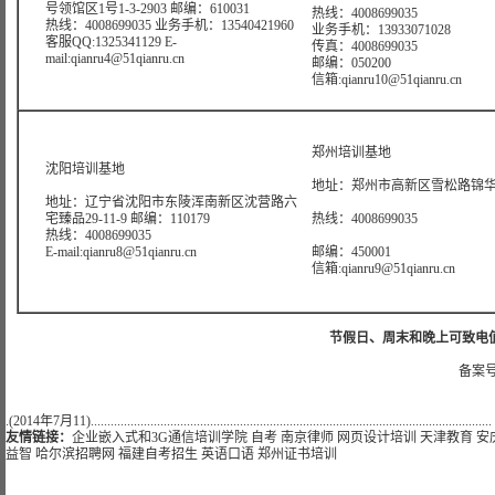
号领馆区1号1-3-2903 邮编：610031
热线：4008699035
热线：4008699035 业务手机：13540421960
业务手机：13933071028
客服QQ:1325341129 E-
传真：4008699035
mail:qianru4@51qianru.cn
邮编：050200
信箱:qianru10@51qianru.cn
郑州培训基地
沈阳培训基地
地址：郑州市高新区雪松路锦华大
地址：辽宁省沈阳市东陵浑南新区沈营路六
宅臻品29-11-9 邮编：110179
热线：4008699035
热线：4008699035
E-mail:qianru8@51qianru.cn
邮编：450001
信箱:qianru9@51qianru.cn
节假日、周末和晚上可致电值班热线:
备案号
.(2014年7月11).........................................................................................................................
友情链接：
企业嵌入式和3G通信培训学院
自考
南京律师
网页设计培训
天津教育
安
益智
哈尔滨招聘网
福建自考招生
英语口语
郑州证书培训