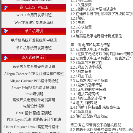
1.1.1阻抗匹配
1.1.2关键参数
嵌入式OS--WinCE
1.1.3线路测试和主要测试设备
1.2 在通讯系统中射频和数字方块的差别
WinCE应用开发培训班
1.2.1阻抗
WinCE系统定制与驱动班
1.2.2电流
1.2.3方块位置
单片机培训
1.3 结论
1.4 给高速数字电路设计提点意见
单片机系统开发初级和中级班
第二讲 电压和功率力传输
单片机系统开发高级班
2.1 从源发送电压至负载?
2.1.1在数字电路方块中的附加Jitter或畸
嵌入式硬件设计
2.2 从源发送电压至负载的一般表达式?
2.2.1功率的不稳定性
高速嵌入式系统硬件设计班
2.2.2附加的功率损失
2.2.3附加畸变
Allegro Cadence PCB设计初级和中级班
2.2.4附加干扰
2.3 从源发送功率至负载
Allegro Cadence PCB设计高级班
2.3.1最大的功率传输
Power Pcb(PADS)设计培训班
2.3.2无相移的功率传输
Protel培训班
2.3.3阻抗匹配网络
2.3.4阻抗匹配的必要性
高效开关电源设计与提高班
2.4 阻抗共轭匹配
电路设计培训
2.4.1借助于阻抗匹配来抬高电压
2.4.2功率测量
EMC设计高级培训班
2.5 阻抗匹配的附加效应
PCB Layout培训-线路板设计全能班
第三讲 在窄带情况下的阻抗匹配
Altium Designer Layout高速硬件设计
3.2 借助于返回损失的调整进行阻抗匹配