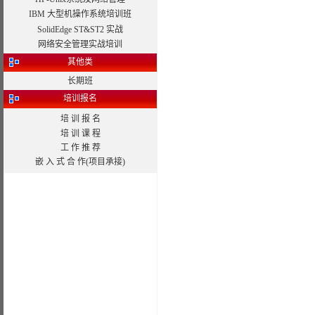
IBM 大型机操作系统培训班
SolidEdge ST&ST2 实战
网络安全管理实战培训
其他类
长期班
培训报名
培 训 报 名
培 训 课 程
工 作 推 荐
嵌 入 式 合 作(项目承接)