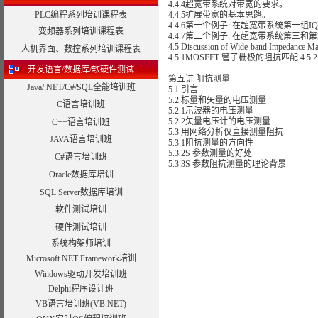
4.4.4超宽带系统对带宽的要求。
PLC编程系列培训课程表
4.4.5扩展带宽的基本思路。
4.4.6第一个例子: 在超宽带系统第一组
变频器系列培训课程表
4.4.7第二个例子: 在超宽带系统第三
4.5 Discussion of Wide-band Impedance M
人机界面、数控系列培训课程表
4.5.1MOSFET 管子栅极的阻抗匹配 4.5
开发语言/数据库/软硬件测试
第五讲 阻抗测量
Java/.NET/C#/SQL全能培训班
5.1 引言
5.2 标量和矢量的电压测量
C语言培训班
5.2.1示波器的电压测量
5.2.2矢量电压计的电压测量
C++语言培训班
5.3 用网络分析仪直接测量阻抗
JAVA语言培训班
5.3.1阻抗测量的方向性
5.3.2S 参数测量的好处
C#语言培训班
5.3.3S 参数阻抗测量的理论背景
Oracle数据库培训
SQL Server数据库培训
软件测试培训
硬件测试培训
系统构架师培训
Microsoft.NET Framework培训
Windows驱动开发培训班
Delphi程序设计班
VB语言培训班(VB.NET)