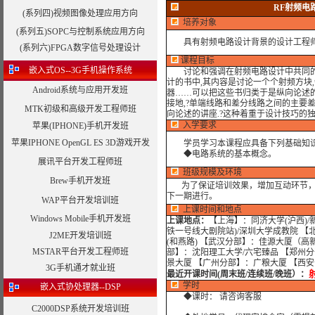
RF射频电
(系列四)视频图像处理应用方向
培养对象
(系列五)SOPC与控制系统应用方向
具有射频电路设计背景的设计工程师
(系列六)FPGA数字信号处理设计
课程目标
嵌入式OS--3G手机操作系统
讨论和强调在射频电路设计中共同
计的书中,其内容是讨论一个个射频方块,
Android系统与应用开发班
器……可以把这些书归类于是纵向论述的
接地,?单端线路和差分线路之间的主要
MTK初级和高级开发工程师班
向论述的讲座.?这种着重于设计技巧的
入学要求
苹果(IPHONE)手机开发班
苹果IPHONE OpenGL ES 3D游戏开发
学员学习本课程应具备下列基础知
◆电路系统的基本概念。
展讯平台开发工程师班
班级规模及环境
Brew手机开发班
为了保证培训效果，增加互动环节，我
下一期进行。
WAP平台开发培训班
上课时间和地点
Windows Mobile手机开发班
上课地点：
【上海】：同济大学(沪西)/
铁一号线大剧院站)/深圳大学成教院 【
J2ME开发培训班
(和燕路) 【武汉分部】：佳源大厦（高
MSTAR平台开发工程师班
部】：沈阳理工大学/六宅臻品 【郑州分
景大厦 【广州分部】：广粮大厦 【西
3G手机通才就业班
最近开课时间(周末班/连续班/晚班）
：
学时
嵌入式协处理器--DSP
◆课时： 请咨询客服
C2000DSP系统开发培训班