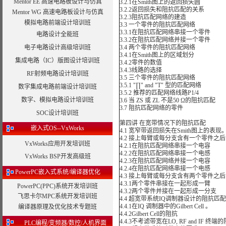
Mentor EE 高速电路板设计与仿真
3.2.1在Smith图上的返回损失圆
3.2.2返回损失和阻抗匹配的关系
Mentor WG 高速电路板设计与仿真
3.2.3阻抗匹配网络的建造
模拟电路前端设计培训班
3.3 一个零件的阻抗匹配网络
3.3.1在阻抗匹配网络串接一个零件
电路设计全能班
3.3.2在阻抗匹配网络并接一个零件
电子电路设计高级培训班
3.4 两个零件的阻抗匹配网络
3.4.1在Smith图上的区域划分
集成电路（IC）版图设计培训班
3.4.2零件的数值
3.4.3线路的选择
RF射频电路设计培训班
3.5 三个零件的阻抗匹配网络
3.5.1 "∏" and "T" 型的匹配网络
数字集成电路前端设计培训班
3.5.2 推荐的匹配网络线路P1/4
数字、模拟电路设计培训班
3.6 当 ZS 或 ZL 不是50 Ω的阻抗匹配
3.7 阻抗匹配网络的零件
SOC设计培训班
第四讲 在宽带情况下的阻抗匹配
嵌入式OS--VxWorks
4.1 宽窄带返回损失在Smith图上的表现
4.2 接上每臂或每分支含有一个零件之
VxWorks应用开发培训班
4.2.1在阻抗匹配网络串接一个电容
4.2.2在阻抗匹配网络串接一个电感
VxWorks BSP开发高级班
4.2.3在阻抗匹配网络并接一个电容
4.2.4在阻抗匹配网络串接一个电感
PowerPC嵌入式系统/编译器优化
4.3 接上每臂或每分支含有两个零件之
4.3.1两个零件串接在一起形成一臂
PowerPC(PPC)系统开发培训班
4.3.2两个零件并接在一起形成一分支
飞思卡尔MPC系统开发培训班
4.4 超宽带系统IQ调制器设计的阻抗匹配
4.4.1在IQ 调制器中的Gilbert Cell 。
编译器原理及优化技术专题班
4.4.2Gilbert Cell的阻抗
4.4.3不考滤带宽在LO, RF and IF 终
PLC编程/变频器/数控/人机界面