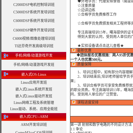
◆外地学员：代理安排食宿（需提
C2000DSP电机控制培训班
☆注重质量
☆边讲边练
C5000DSP系统开发培训班
☆合格学员免费推荐工作
C6000DSP系统开发培训班
☆合格学员免费颁发相关工程师等资
C6000DSP硬件开发培训班
专注高端培训15年，曙海提供的证书
得到大家的认同，受到用人单位的广
C6000视频/图像处理培训班
★实验设备请点击这儿查看★
TI达芬奇开发高级培训班
最新优惠
◆
团体报名优惠措施：
两人95折优
手机/网络/动漫游戏开发
一个人也优惠500元。
质量保障
手机/网络/动漫游戏开发班
1、培训过程中，如有部分内容理解
嵌入式OS-Linux
2、培训结束后,培训老师留给学员手机
果；
Linux应用开发班
3、培训合格学员可享受免费推荐就业
嵌入式Linux系统开发班
的职业资质。专注高端培训13年，曙海
同，受到用人单位的广泛赞誉。
嵌入式Linux驱动开发班
课程进度安排
Linux网络工程及系统管理
Linux驱动、系统、应用全能班
嵌入式CPU--ARM
ARM开发培训班
第一讲 射频和数字电路的不同设计方法
1.1 争论
CortexM3+uC/OS培训班