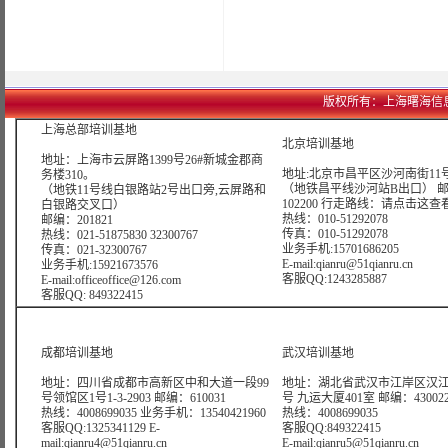
版权所有：上海曙海信息网络科
上海总部培训基地
北京培训基地
地址：上海市云屏路1399号26#新城金郡商
地址:北京市昌平区沙河南街11号
务楼310。
（地铁昌平线沙河站B出口） 
（地铁11号线白银路站2号出口旁,云屏路和
102200 行走路线：
请点击这查
白银路交叉口）
热线：010-51292078
邮编：201821
传真：010-51292078
热线：021-51875830 32300767
业务手机:15701686205
传真：021-32300767
E-mail:qianru@51qianru.cn
业务手机:15921673576
客服QQ:1243285887
E-mail:officeoffice@126.com
客服QQ: 849322415
成都培训基地
武汉培训基地
地址：四川省成都市高新区中和大道一段99
地址：湖北省武汉市江岸区汉江
号领馆区1号1-3-2903 邮编：610031
号 九运大厦401室 邮编：43002
热线：4008699035 业务手机：13540421960
热线：4008699035
客服QQ:1325341129 E-
客服QQ:849322415
mail:qianru4@51qianru.cn
E-mail:qianru5@51qianru.cn