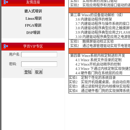
实验1 实现标准的流接口驱动
友情连接
实验2 实现应用程序和流接口驱动的
嵌入式培训
第三章 Wince的设备驱动解析（续）
Linux培训
3.6 内建驱动程序的框架
3.7 内建驱动程序与操作系统的接口
FPGA培训
3.8 内建驱动程序典型应用之触摸
3.9 内建驱动程序典型应用之FLAS
DSP培训
3.10 内建驱动程序典型应用之电源
实验1 触摸屏驱动校正实验
实验2 通过电源管理驱动实现节电管
学员
VIP专区
用户名:
第四章 Wince系统内核定制进阶开发
4.1 Wince 系统文件目录的定制
密码:
4.2 Wince开机启动顺序的控制
4.3 Wince 下通过内核定制实现快捷
4.4 硬件看门狗在系统层的应用
实验1 定制个性化的系统目录
实验2 实现开机隐藏桌面，自启动应用
实验3 通过读取特定的内核模块实现程
实验4 通过硬件看门狗的实现保障系统