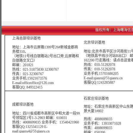
版权所有：上海曙海信息网络科技
上海总部培训基地
北京培训基地
地址：上海市云屏路1399号26#新城金郡商
地址:北京市昌平区沙河南街11号
务楼310。
（地铁昌平线沙河站B出口） 
（地铁11号线白银路站2号出口旁,云屏路和
102200 行走路线：
请点击这查
白银路交叉口）
热线：010-51292078
邮编：201821
传真：010-51292078
热线：021-51875830 32300767
业务手机:15701686205
传真：021-32300767
E-mail:qianru@51qianru.cn
业务手机:15921673576
客服QQ:1243285887
E-mail:officeoffice@126.com
客服QQ: 849322415
石家庄培训基地
成都培训基地
地址：石家庄市高新区中山东路6
景大厦1#802
地址：四川省成都市高新区中和大道一段99
号领馆区1号1-3-2903 邮编：610031
热线：4008699035
热线：4008699035 业务手机：13540421960
业务手机：13933071028
客服QQ:1325341129 E-
传真：4008699035
mail:qianru4@51qianru.cn
邮编：050200