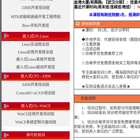
金港大厦(和燕路) 【武汉分部】：佳源
最近开课时间(周末班/连续班/晚班）：
W
J2ME开发培训班
本课程每期班限额5名，报满即停
MTK初级和高级开发工程师班
学时
和学费
Brew手机开发班
★课时： 共5天，总计30学时
嵌入式OS-Linux
◆外地学员：代理安排食宿（需提
Linux实战就业班
☆注重质量
☆边讲边练
Linux应用开发就业班
☆合格学员免费推荐工作
嵌入式Linux系统开发班
☆合格学员免费颁发相关工程师等资
嵌入式Linux驱动开发班
专注高端培训15年，曙海提供的证书
嵌入式CPU--ARM
得到大家的认同，受到用人单位的广
ARM开发培训班
★实验设备请点击这儿查看★
CortexM3+uC/OS培训班
质量保障
嵌入式OS--WinCE
1、培训过程中，如有部分内容理解
2、培训结束后,培训老师留给学员手机
WinCE应用开发培训班
果；
WinCE系统定制与驱动班
3、培训合格学员可享受免费推荐就业
的职业资质。专注高端培训13年，曙海
同，受到用人单位的广泛赞誉。
单片机培训