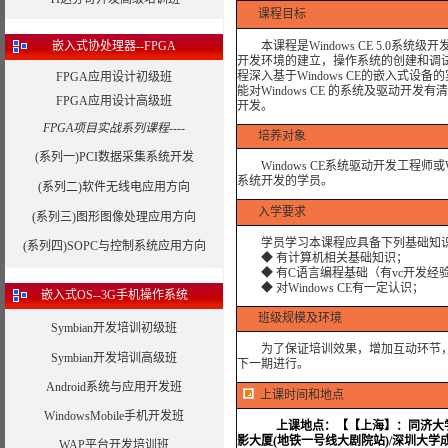
课程目标
嵌入式协处理器--FPGA
本课程是Windows CE 5.0系统级开
开发环境的建立，操作系统的创建和调
程深入基于Windows CE的嵌入式
FPGA应用设计初级班
能对Windows CE 的系统及驱动
FPGA应用设计高级班
开发。
FPGA项目实战系列课程----
培养对象
(系列一)PCI数据采集系统开发
Windows CE系统驱动开发工程师或Wi
系统开发的学员。
(系列二)软件无线电应用方向
入学要求
(系列三)图形图像处理应用方向
学员学习本课程应具备下列基础知
(系列四)SOPC与控制系统应用方向
◆ 有计算机相关基础知识；
◆ 有C语言编程基础（有vc开发经
◆ 对Windows CE有一定认识；
嵌入式OS--3G手机操作系统
班级规模及环境
Symbian开发培训初级班
为了保证培训效果，增加互动环节，我
Symbian开发培训高级班
下一期进行。
Android系统与应用开发班
上课时间和地点
WindowsMobile手机开发班
上课地点：
【【上海】：同济大学
影大厦(地铁一号线大剧院站)/深圳大学
WAP平台开发培训班