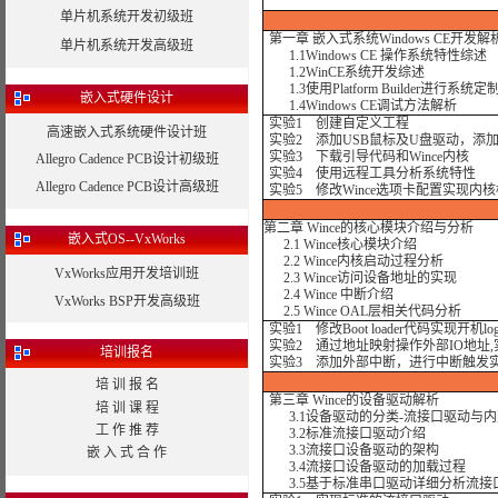
单片机系统开发初级班
第一章 嵌入式系统Windows CE开发解
单片机系统开发高级班
1.1Windows CE 操作系统特性综述
1.2WinCE系统开发综述
1.3使用Platform Builder进行系统
嵌入式硬件设计
1.4Windows CE调试方法解析
实验1 创建自定义工程
高速嵌入式系统硬件设计班
实验2 添加USB鼠标及U盘驱动，添
实验3 下载引导代码和Wince内核
Allegro Cadence PCB设计初级班
实验4 使用远程工具分析系统特性
Allegro Cadence PCB设计高级班
实验5 修改Wince选项卡配置实现内
第二章 Wince的核心模块介绍与分析
嵌入式OS--VxWorks
2.1 Wince核心模块介绍
2.2 Wince内核启动过程分析
VxWorks应用开发培训班
2.3 Wince访问设备地址的实现
2.4 Wince 中断介绍
VxWorks BSP开发高级班
2.5 Wince OAL层相关代码分析
实验1 修改Boot loader代码实现开机log
实验2 通过地址映射操作外部IO地址,
培训报名
实验3 添加外部中断，进行中断触发
培 训 报 名
第三章 Wince的设备驱动解析
培 训 课 程
3.1设备驱动的分类-流接口驱动与
工 作 推 荐
3.2标准流接口驱动介绍
3.3流接口设备驱动的架构
嵌 入 式 合 作
3.4流接口设备驱动的加载过程
3.5基于标准串口驱动详细分析流接