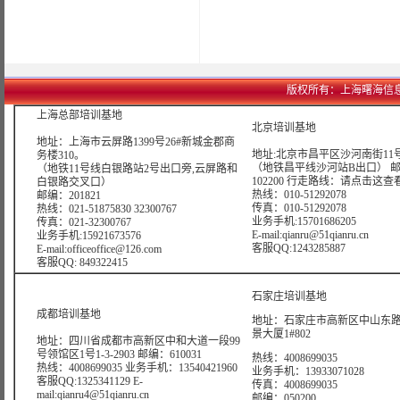
版权所有：上海曙海信息网络科技
上海总部培训基地
北京培训基地
地址：上海市云屏路1399号26#新城金郡商
地址:北京市昌平区沙河南街11号
务楼310。
（地铁昌平线沙河站B出口） 
（地铁11号线白银路站2号出口旁,云屏路和
102200 行走路线：
请点击这查
白银路交叉口）
热线：010-51292078
邮编：201821
传真：010-51292078
热线：021-51875830 32300767
业务手机:15701686205
传真：021-32300767
E-mail:qianru@51qianru.cn
业务手机:15921673576
客服QQ:1243285887
E-mail:officeoffice@126.com
客服QQ: 849322415
石家庄培训基地
成都培训基地
地址：石家庄市高新区中山东路6
景大厦1#802
地址：四川省成都市高新区中和大道一段99
号领馆区1号1-3-2903 邮编：610031
热线：4008699035
热线：4008699035 业务手机：13540421960
业务手机：13933071028
客服QQ:1325341129 E-
传真：4008699035
mail:qianru4@51qianru.cn
邮编：050200