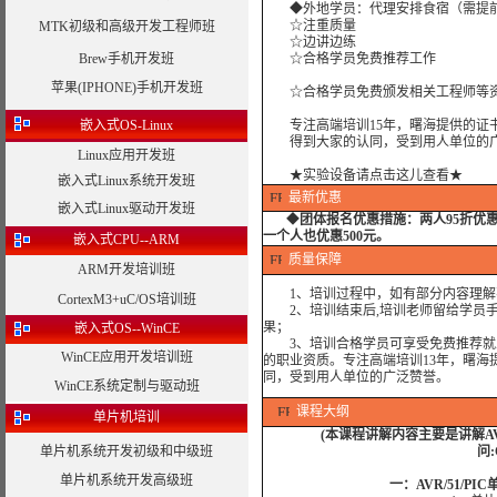
◆外地学员：代理安排食宿（需提
☆注重质量
MTK初级和高级开发工程师班
☆边讲边练
Brew手机开发班
☆合格学员免费推荐工作
苹果(IPHONE)手机开发班
☆合格学员免费颁发相关工程师等资
嵌入式OS-Linux
专注高端培训15年，曙海提供的证书
得到大家的认同，受到用人单位的广
Linux应用开发班
★实验设备请点击这儿查看★
嵌入式Linux系统开发班
最新优惠
嵌入式Linux驱动开发班
◆
团体报名优惠措施：
两人95折优
一个人也优惠500元。
嵌入式CPU--ARM
质量保障
ARM开发培训班
1、培训过程中，如有部分内容理解
CortexM3+uC/OS培训班
2、培训结束后,培训老师留给学员手机
果；
嵌入式OS--WinCE
3、培训合格学员可享受免费推荐就业
WinCE应用开发培训班
的职业资质。专注高端培训13年，曙海
同，受到用人单位的广泛赞誉。
WinCE系统定制与驱动班
课程大纲
单片机培训
(本课程讲解内容主要是讲解AV
单片机系统开发初级和中级班
问:
单片机系统开发高级班
一：
AVR/51
/PI