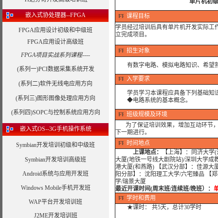
单片机初级
嵌入式协处理器--FPGA
课程目标
学员经过培训后具有
单片机开发实际工
FPGA应用设计初级和中级班
立完成项目。
FPGA应用设计高级班
招生对象
FPGA项目实战系列课程----
有数字电路、模拟电路知识、希望
(系列一)PCI数据采集系统开发
入学要求
(系列二)软件无线电应用方向
学员学习本课程应具备下列基础知
(系列三)图形图像处理应用方向
◆电路系统的基本概念。
(系列四)SOPC与控制系统应用方向
班级规模及环境
为了保证培训效果，增加互动环节，我
嵌入式OS--3G手机操作系统
下一期进行。
时间地点
Symbian开发培训初级和中级班
上课地点：
【上海】：同济大学(沪
Symbian开发培训高级班
大厦(地铁一号线大剧院站)/深圳大学成
港大厦(和燕路) 【武汉分部】：佳源大
Android系统与应用开发班
阳分部】：沈阳理工大学/六宅臻品 【
学/瑞景大厦
Windows Mobile手机开发班
最近开课时间(周末班/连续班/晚班）：
学时
和费用
WAP平台开发培训班
★课时： 共5天，总计30学时
J2ME开发培训班