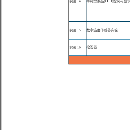
实验
1
4
字符型液晶(LCD)控制与显
实验
1
5
数字温度传感器实验
实验
1
6
抢答器