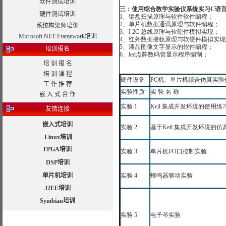
软件测试培训
三：使用综合教学实验仪系统实习
C
语
硬件测试培训
1
、键盘扫描原理与软件软件编程；
2
、单片机数据通讯原理与软件编程；
系统构架师培训
3
、
I
2C
总线原理与软硬件模拟实现；
Microsoft.NET Framework培训
4
、红外数据接收原理与软硬件模拟实现
5
、液晶图像文字显示的软件编程；
培训报名
6
、
led
点阵数码管显示程序编制；
培 训 报 名
培 训 课 程
硬件设备
PC
机、单片机综合仿真实验
工 作 推 荐
实验性质
实
验
名
称
嵌 入 式 合 作
实验
1
Keil
集成开发环境的使用练
友情连接
嵌入式培训
实验
2
基于
Keil
集成开发环境的仿
Linux培训
FPGA培训
实验
3
单片机
I/O
口控制实验
DSP培训
单片机培训
实验
4
蜂鸣器驱动实验
J2EE培训
Symbian培训
实验
5
电子琴实验