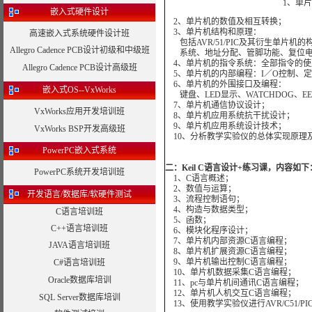
1
、单片
嵌入式硬件设计
2
、单片机的数值及相互转换；
3
、单片机结构和原理：
高速嵌入式系统硬件设计班
包括AVR/51/PIC及其衍生单片
Allegro Cadence PCB设计初级和中级班
系统、地址分配、管脚功能、复位
4
、单片机的指令系统：全部指令的使
Allegro Cadence PCB设计高级班
5
、单片机的内部编程：
I
／
O
控制、定
6
、单片机的外围接口及编程：
嵌入式OS--VxWorks
键盘、
LED
显示、
WATCHDOG
、
E
7
、单片机通信协议设计；
VxWorks应用开发培训班
8
、单片机应用系统抗干扰设计；
9
、单片机应用系统设计技术；
VxWorks BSP开发高级班
10
、分析教学实验仪的总体实现原理
PowerPC嵌入式系统
二：
Keil C
语言设计
+
练习课，内容如下
PowerPC系统开发培训班
1
、
C
语言概述；
2
、数值与运算；
开发语言/数据库/软硬件测试
3
、流程控制语句；
4
、构造与数据类型；
C语言培训班
5
、函数；
C++语言培训班
6
、模块化程序设计；
7
、单片机内部资源
C
语言编程；
JAVA语言培训班
8
、单片机扩展资源
C
语言编程；
9
、单片机输出控制
C
语言编程；
C#语言培训班
10
、单片机数据采集
C
语言编程；
Oracle数据库培训
11
、
pc
与单片机间通讯
C
语言编程；
12
、单片机人机交互
C
语言编程；
SQL Server数据库培训
13
、使用教学实验仪进行AVR/
C51/P