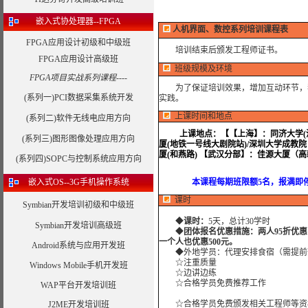
嵌入式协处理器--FPGA
人机界面、数控系列培训课程表
FPGA应用设计初级和中级班
培训结束后颁发工程师证书。
FPGA应用设计高级班
班级规模及环境
FPGA项目实战系列课程----
为了保证培训效果，增加互动环节，我
(系列一)PCI数据采集系统开发
实践。
上课时间和地点
(系列二)软件无线电应用方向
上课地点：
【【上海】：同济大学(沪
(系列三)图形图像处理应用方向
厦(地铁一号线大剧院站)/深圳大学成教
厦(和燕路) 【武汉分部】：佳源大厦（
(系列四)SOPC与控制系统应用方向
嵌入式OS--3G手机操作系统
本课程每期班限额5名，报满即停止
课时
Symbian开发培训初级和中级班
◆
课时：
5天，总计30学时
Symbian开发培训高级班
◆
团体报名优惠措施：两人95折优
一个人也优惠500元。
Android系统与应用开发班
◆外地学员：代理安排食宿（需提前
☆注重质量
Windows Mobile手机开发班
☆边讲边练
☆合格学员免费推荐工作
WAP平台开发培训班
☆合格学员免费颁发相关工程师等资
J2ME开发培训班