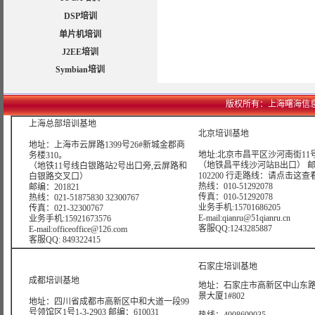
DSP培训
单片机培训
J2EE培训
Symbian培训
版权所有：上海曙海信息网络科技
上海总部培训基地
北京培训基地
地址：上海市云屏路1399号26#新城金郡商
地址:北京市昌平区沙河南街11号
务楼310。
（地铁昌平线沙河站B出口） 
（地铁11号线白银路站2号出口旁,云屏路和
102200 行走路线：
请点击这查
白银路交叉口）
热线：010-51292078
邮编：201821
传真：010-51292078
热线：021-51875830 32300767
业务手机:15701686205
传真：021-32300767
E-mail:qianru@51qianru.cn
业务手机:15921673576
客服QQ:1243285887
E-mail:officeoffice@126.com
客服QQ: 849322415
石家庄培训基地
成都培训基地
地址：石家庄市高新区中山东路6
景大厦1#802
地址：四川省成都市高新区中和大道一段99
号领馆区1号1-3-2903 邮编：610031