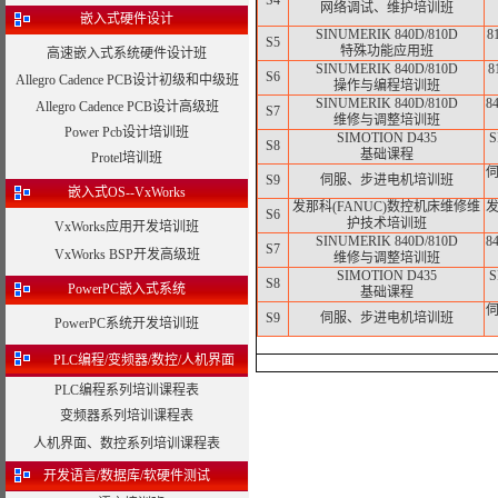
S4
网络调试、维护培训班
嵌入式硬件设计
SINUMERIK 840D/810D
8
S5
特殊功能应用班
高速嵌入式系统硬件设计班
SINUMERIK 840D/810D
8
S6
Allegro Cadence PCB设计初级和中级班
操作与编程培训班
SINUMERIK 840D/810D
8
Allegro Cadence PCB设计高级班
S7
维修与调整培训班
Power Pcb设计培训班
SIMOTION D435
S8
基础课程
Protel培训班
S9
伺服、步进电机培训班
嵌入式OS--VxWorks
发那科(FANUC)数控机床维修维
发
S6
护技术培训班
VxWorks应用开发培训班
SINUMERIK 840D/810D
8
S7
VxWorks BSP开发高级班
维修与调整培训班
SIMOTION D435
S8
PowerPC嵌入式系统
基础课程
S9
伺服、步进电机培训班
PowerPC系统开发培训班
PLC编程/变频器/数控/人机界面
PLC编程系列培训课程表
变频器系列培训课程表
人机界面、数控系列培训课程表
开发语言/数据库/软硬件测试