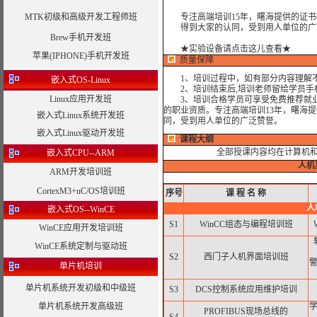
MTK初级和高级开发工程师班
专注高端培训15年，曙海提供的证书
得到大家的认同，受到用人单位的广
Brew手机开发班
★实验设备请点击这儿查看★
苹果(IPHONE)手机开发班
质量保障
1、培训过程中，如有部分内容理解不
嵌入式OS-Linux
2、培训结束后,培训老师留给学员手机和
Linux应用开发班
3、培训合格学员可享受免费推荐就业
的职业资质。专注高端培训13年，曙海
嵌入式Linux系统开发班
同，受到用人单位的广泛赞誉。
嵌入式Linux驱动开发班
课程大纲
全部授课内容均在计算机
嵌入式CPU--ARM
人机
ARM开发培训班
CortexM3+uC/OS培训班
序号
课
程
名
称
人
嵌入式OS--WinCE
S1
WinCC组态与编程培训班
WinCE应用开发培训班
WinCE系统定制与驱动班
S2
西门子人机界面培训班
单片机培训
单片机系统开发初级和中级班
S3
DCS控制系统应用维护培训
单片机系统开发高级班
PROFIBUS现场总线的