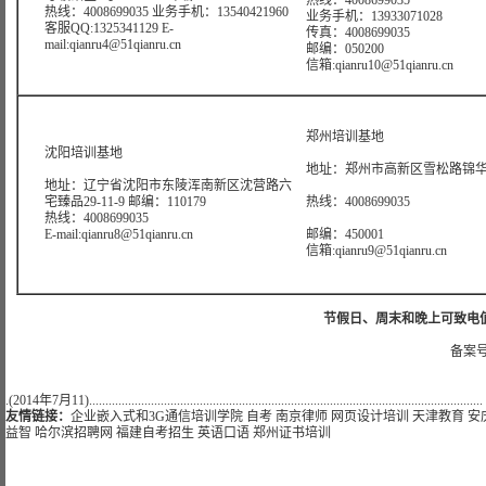
热线：4008699035
热线：4008699035 业务手机：13540421960
业务手机：13933071028
客服QQ:1325341129 E-
传真：4008699035
mail:qianru4@51qianru.cn
邮编：050200
信箱:qianru10@51qianru.cn
郑州培训基地
沈阳培训基地
地址：郑州市高新区雪松路锦华大
地址：辽宁省沈阳市东陵浑南新区沈营路六
宅臻品29-11-9 邮编：110179
热线：4008699035
热线：4008699035
E-mail:qianru8@51qianru.cn
邮编：450001
信箱:qianru9@51qianru.cn
节假日、周末和晚上可致电值班热线:
备案号
.(2014年7月11).........................................................................................................................
友情链接：
企业嵌入式和3G通信培训学院
自考
南京律师
网页设计培训
天津教育
安
益智
哈尔滨招聘网
福建自考招生
英语口语
郑州证书培训