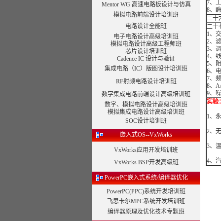
7、工
Mentor WG 高速电路板设计与仿真
8、
模拟电路前端设计培训班
二十
电路设计全能班
二十
1、
电子电路设计高级培训班
2、
模拟电路设计高级工程师班
3、
芯片设计培训班
4、
Cadence IC 设计与验证
5、
集成电路（IC）版图设计培训班
6、电
7、频
RF射频电路设计培训班
8、A
9、
数字集成电路前端设计高级培训班
实验
数字、模拟电路设计高级培训班
模拟集成电路设计高级培训班
1、
SOC设计培训班
2、
嵌入式OS--VxWorks
3、
VxWorks应用开发培训班
4、
VxWorks BSP开发高级班
PowerPC嵌入式系统/编译器优化
PowerPC(PPC)系统开发培训班
飞思卡尔MPC系统开发培训班
编译器原理及优化技术专题班