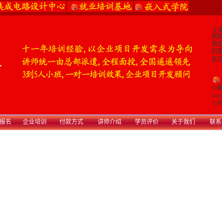
上海
西安:
南京:
石家
武汉:
☆
www
☆
均
报名
企业培训
付款方式
讲师介绍
学员评价
关于我们
联系