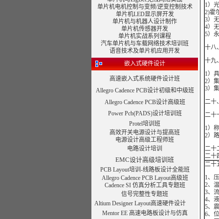
1）
单片机电机控制与变频/逆变控制技术
2)
单片机LED显示屏开发
3）
单片机与机器人设计制作
4）
单片机传感器开发
5）
单片机实战系列课程
汽车单片机与车载网络技术培训班
十八
语音技术及单片机应用开发
十九
嵌入式硬件设计
1）
高速嵌入式系统硬件设计班
2）
3）
Allegro Cadence PCB设计初级和中级班
二十
Allegro Cadence PCB设计高级班
Power Pcb(PADS)设计培训班
二十
Protel培训班
1）
高效开关电源设计与提高班
2）
电源设计高级工程师班
电路设计培训
二十
二十
EMC设计高级培训班
二十
PCB Layout培训-线路板设计全能班
1、
Allegro Cadence PCB Layout高级班
2、
Cadence SI 仿真分析工具专题班
3、
信号完整性专题班
4、
Altium Designer Layout高速硬件设计
5、
Mentor EE 高速电路板设计与仿真
6、