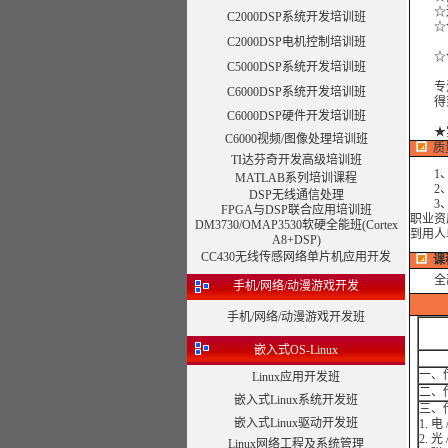
☆边
C2000DSP系统开发培训班
☆合
C2000DSP电机控制培训班
☆合
C5000DSP系统开发培训班
专注高
C6000DSP系统开发培训班
得到
C6000DSP硬件开发培训班
★
C6000视频/图像处理培训班
质
TI达芬奇开发高级培训班
1、培
MATLAB系列培训课程
2、培
DSP无线通信处理
3、培
FPGA与DSP联合应用培训班
职业资
DM3730/OMAP3530软硬全能班(Cortex
到用人
A8+DSP)
CC430无线传感网络单片机应用开发
课
全
手机/网络/动漫游戏开发
手机/网络/动漫游戏开发班
嵌入式OS-Linux
一、
Linux应用开发班
二、
嵌入式Linux系统开发班
三、
嵌入式Linux驱动开发班
1. 电
2. 光
Linux网络工程及系统管理