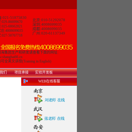
:021-51875830
北京:010-51292078
029-86699670
深圳:4008699035
025-68662821
成都:4008699035
庄:4008699035
广州:020-61137349
027-50767718
曙海集团生产和研发请查看下面的网址:
.shanghai66.cn
可全英文讲授(Training in English)
我们
项目承接
实验开发板
WEB在线客服