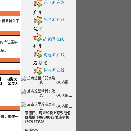
人员安排到下
用的应往届毕
人员。
部】：电影大
QQ客服一
部】：金港大
QQ客服二
QQ客服三
节假日、周末和晚上可致电值
生证，即使一
班热线:4008699035 值班手机：
15921673576
值班QQ: