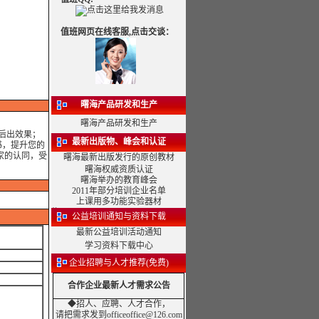
值班网页在线客服,点击交谈：
曙海产品研发和生产
曙海产品研发和生产
训后出效果；
最新出版物、峰会和认证
书，提升您的
家的认同，受
曙海最新出版发行的原创教材
曙海权威资质认证
曙海举办的教育峰会
2011年部分培训企业名单
上课用多功能实验器材
公益培训通知与资料下载
最新公益培训活动通知
学习资料下载中心
企业招聘与人才推荐(免费)
合作企业最新人才需求公告
◆招人、应聘、人才合作，
请把需求发到officeoffice@126.com