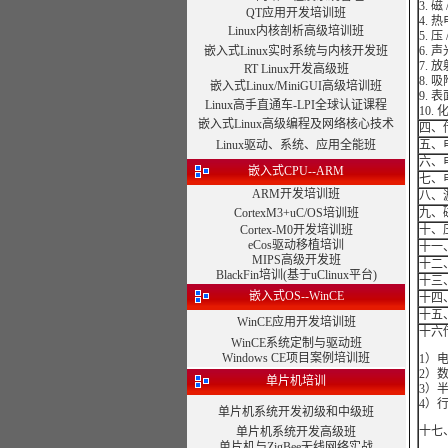
3. 磁
QT应用开发培训班
4.
Linux内核剖析高级培训班
5. 
嵌入式Linux实时系统与内核开发班
6. 
7. 
RT Linux开发高级班
8. 
嵌入式Linux/MiniGUI高级培训班
9. 
Linux高手直通车-LPI全球认证课程
10
嵌入式Linux高级编程及网络核心技术
四、
Linux驱动、系统、应用全能班
五、
六、电
嵌入式CPU--ARM
七、
ARM开发培训班
八、
CortexM3+uC/OS培训班
九、
Cortex-M0开发培训班
十、
eCos驱动移植培训
十一
MIPS高级开发班
十二
BlackFin培训(基于uClinux平台)
十三
嵌入式OS--WinCE
十四
十五
WinCE应用开发培训班
十六
WinCE系统定制与驱动班
Windows CE项目案例培训班
1）
2）
单片机培训
3）
4）
单片机系统开发初级和中级班
十七
单片机系统开发高级班
单片机与ZigBee无线网络实战