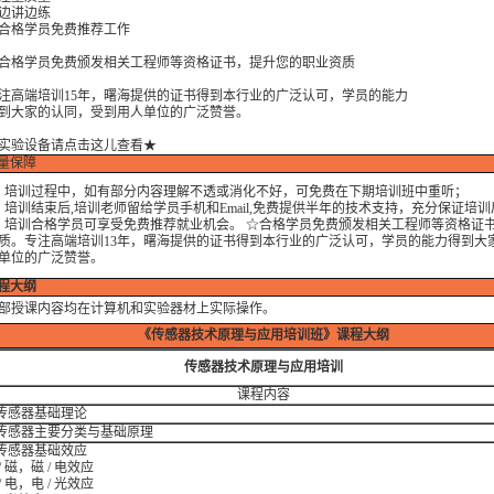
讲边练
格学员免费推荐工作
格学员免费颁发相关工程师等资格证书，提升您的职业资质
端培训15年，曙海提供的证书得到本行业的广泛认可，学员的能力
大家的认同，受到用人单位的广泛赞誉。
实验设备请点击这儿查看★
量保障
训过程中，如有部分内容理解不透或消化不好，可免费在下期培训班中重听；
训结束后,培训老师留给学员手机和Email,免费提供半年的技术支持，充分保证培
训合格学员可享受免费推荐就业机会。 ☆合格学员免费颁发相关工程师等资格证
质。专注高端培训13年，曙海提供的证书得到本行业的广泛认可，学员的能力得到大
单位的广泛赞誉。
程大纲
部授课内容均在计算机和实验器材上实际操作。
《传感器技术原理与应用培训班》
课程大纲
传感器技术原理与应用培训
课程内容
传感器基础理论
传感器主要分类与基础原理
传感器基础效应
 / 磁，磁 / 电效应
 / 电，电 / 光效应