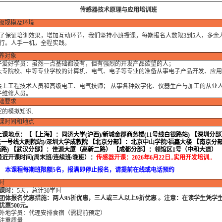
传感器技术原理与应用培训班
级规模及环境
证培训效果，增加互动环节，我们坚持小班授课，每期报名人数限3到5人，多余
行。人手一机，全程实践。
养对象
电子爱好学员：虽然一点基础都没有，但有强烈的开发产品欲望的人；
各大专院校、中等专业学校的计算机、电气、电子等专业的准备从事电子产品开发、应
社会上工程技术人员和高级电工、电气技师； 从事各种数字化、仪器生产与加工的从业
电子维修人员。
础要求
的模拟知识.
课时间和地点
上课地点：
【【上海】：同济大学(沪西)/新城金郡商务楼(11号线白银路站) 【深圳分
铁一号线大剧院站)/深圳大学成教院 【北京分部】：北京中山学院/福鑫大楼 【南京分
燕路) 【武汉分部】：佳源大厦（高新二路） 【成都分部】：领馆区1号（中和大道）
最近开课时间(周末班/连续班/晚班）：
传感器开课：
2026年6月22日..实用开发培训..
程每期班限额5名，报满即停止报名，请提前在线或电话预约
时
课时：
5天，总计30学时
团体报名优惠措施：两人95折优惠，三人或三人以上9折优惠 。注意：在读学生凭学
优惠500元。
地学员：代理安排食宿（需提前预定）
重质量