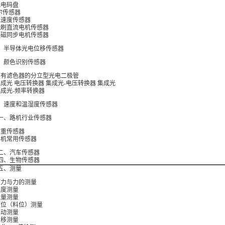
光电码盘
霍尔传感器
无速度传感器
无刷直流电机传感器
永磁同步电机传感器
、半导体光电位移传感器
、颜色识别传感器
具有滤色器的分立型光电二极管
集成光 电压转换器 集成光-电压转换器 集成光
集成光-频率转换器
、速度和温湿度传感器
一、路机行业传感器
称重传感器
路机常用传感器
二、汽车传感器
四、生物传感器
五、测量
压力与力的测量
温度测量
流量测量
液位（料位）测量
震动测量
位移测量