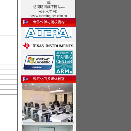
或
访问曙海旗下网站---
电子人才网
：
www.morning-sea.com.cn
合作伙伴与授权机构
现代化的多媒体教室