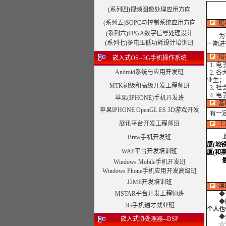
(系列四)视频图像处理应用方向
(系列五)SOPC与控制系统应用方向
班
(系列六)FPGA数字信号处理设计
为了保
(系列七)多电压低功耗设计培训班
一期进
培
嵌入式OS--3G手机操作系统
1. 
Android系统与应用开发班
2. 
业生；
MTK初级和高级开发工程师班
3. 
4. 
苹果(IPHONE)手机开发班
基
苹果IPHONE OpenGL ES 3D游戏开发
有一定
展讯平台开发工程师班
上
Brew手机开发班
厦(地
WAP平台开发培训班
厦(和
Windows Mobile手机开发班
Windows Phone手机应用开发高级班
本课
J2ME开发培训班
课
MSTAR平台开发工程师班
◆
◆
3G手机通才就业班
个人也
◆外
嵌入式协处理器--DSP
☆注