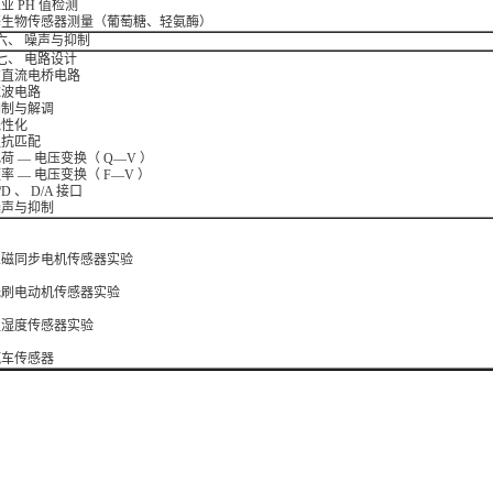
业 PH 值检测
酶生物传感器测量（葡萄糖、轻氨酶）
六、 噪声与抑制
七、 电路设计
交直流电桥电路
滤波电路
调制与解调
线性化
阻抗匹配
荷 — 电压变换（ Q—V ）
率 — 电压变换（ F—V ）
/D 、 D/A 接口
噪声与抑制
：
永磁同步电机传感器实验
无刷电动机传感器实验
温湿度传感器实验
汽车传感器