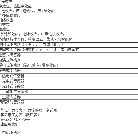
 / 光效应
 热电效应，热磁电效应
压 / 电效应，压 / 阻效应，压 / 磁效应
声光多普勒效应
放射线效应
吸附效应
表面效应
. 化学饱和效应，电泳效应，中等性核效应。
传感器特性评价，精度误差，集成化与智能化
电阻式传感器（应变式，半导体压阻式）
容式传感器（结构性变 ε 、 s 、 d ）差动电容式
电感式传感器
漩涡式传感器
磁电式传感器（磁电感应 / 霍尔效应）
压电式传感器
、热电式传感器
、光电式传感器
、光纤式传感器
、气敏化学传感器
、生物传感器
传感器与变送器
电气式压力仪表-压力传感器、变送器
数字显示压力表（数显表）
半导体欢迎专业仪表
行业应用案例
、电机传感器