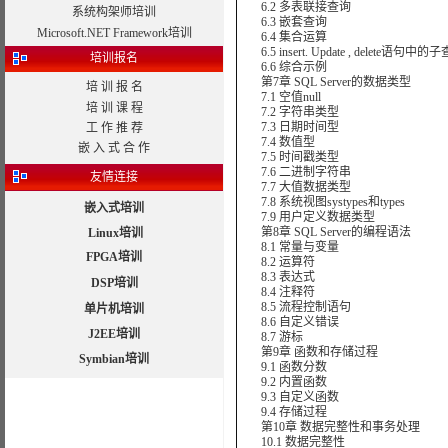
6.2 多表联接查询
系统构架师培训
6.3 嵌套查询
Microsoft.NET Framework培训
6.4 集合运算
6.5 insert. Update , delete语句中的
培训报名
6.6 综合示例
第7章 SQL Server的数据类型
培 训 报 名
7.1 空值null
培 训 课 程
7.2 字符串类型
7.3 日期时间型
工 作 推 荐
7.4 数值型
嵌 入 式 合 作
7.5 时间戳类型
7.6 二进制字符串
友情连接
7.7 大值数据类型
7.8 系统视图systypes和types
嵌入式培训
7.9 用户定义数据类型
第8章 SQL Server的编程语法
Linux培训
8.1 常量与变量
FPGA培训
8.2 运算符
8.3 表达式
DSP培训
8.4 注释符
8.5 流程控制语句
单片机培训
8.6 自定义错误
J2EE培训
8.7 游标
第9章 函数和存储过程
Symbian培训
9.1 函数分数
9.2 内置函数
9.3 自定义函数
9.4 存储过程
第10章 数据完整性和事务处理
10.1 数据完整性