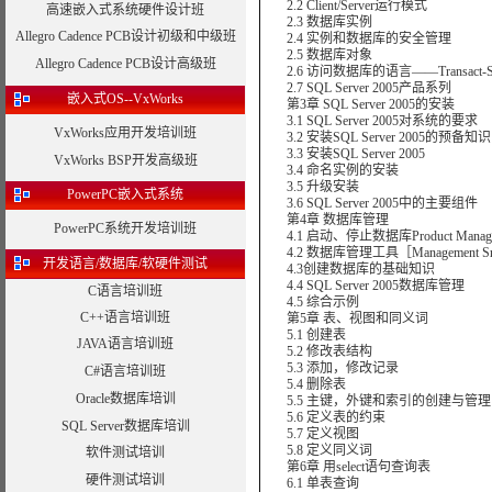
2.2 Client/Server运行模式
高速嵌入式系统硬件设计班
2.3 数据库实例
Allegro Cadence PCB设计初级和中级班
2.4 实例和数据库的安全管理
2.5 数据库对象
Allegro Cadence PCB设计高级班
2.6 访问数据库的语言——Transact-S
2.7 SQL Server 2005产品系列
嵌入式OS--VxWorks
第3章 SQL Server 2005的安装
3.1 SQL Server 2005对系统的要求
VxWorks应用开发培训班
3.2 安装SQL Server 2005的预备知识
3.3 安装SQL Server 2005
VxWorks BSP开发高级班
3.4 命名实例的安装
3.5 升级安装
PowerPC嵌入式系统
3.6 SQL Server 2005中的主要组件
第4章 数据库管理
PowerPC系统开发培训班
4.1 启动、停止数据库Product Manag
4.2 数据库管理工具［Management Sr
开发语言/数据库/软硬件测试
4.3创建数据库的基础知识
4.4 SQL Server 2005数据库管理
C语言培训班
4.5 综合示例
C++语言培训班
第5章 表、视图和同义词
5.1 创建表
JAVA语言培训班
5.2 修改表结构
5.3 添加，修改记录
C#语言培训班
5.4 删除表
Oracle数据库培训
5.5 主键，外键和索引的创建与管理
5.6 定义表的约束
SQL Server数据库培训
5.7 定义视图
5.8 定义同义词
软件测试培训
第6章 用select语句查询表
硬件测试培训
6.1 单表查询