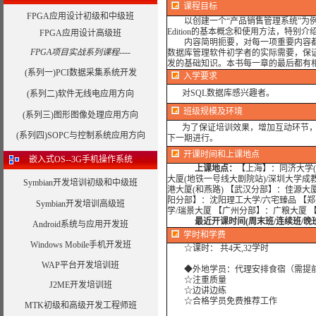
课程目标
FPGA应用设计初级和中级班
以创建一个“产品销售管理系统”为例，循序渐进地讲解
Edition的基本概念和使用方法，特
FPGA应用设计高级班
内容简明扼要，对每一项重要内容都给出
FPGA项目实战系列课程----
数据库管理软件初学者的实际需要，保证初学
发的基础知识。本书每一章的最后都有
(系列一)PCI数据采集系统开发
入学要求
对SQL数据库感兴趣者。
(系列二)软件无线电应用方向
班级规模及环境
(系列三)图形图像处理应用方向
为了保证培训效果，增加互动环节，我
(系列四)SOPC与控制系统应用方向
下一期进行。
开课时间和上课地点
嵌入式OS--3G手机操作系统
上课地点：
【上海】：同济大学(
大厦(地铁一号线大剧院站)/深圳大学成
Symbian开发培训初级和中级班
港大厦(和燕路) 【武汉分部】：佳源大
阳分部】：沈阳理工大学/六宅臻品 【
Symbian开发培训高级班
学/瑞景大厦 【广州分部】：广粮大厦 
最近开课时间(周末班/连续班/晚
Android系统与应用开发班
学时
和学费
Windows Mobile手机开发班
☆课时： 共4天,32学时
WAP平台开发培训班
◆外地学员：代理安排食宿（需提
☆注重质量
J2ME开发培训班
☆边讲边练
☆合格学员免费推荐工作
MTK初级和高级开发工程师班