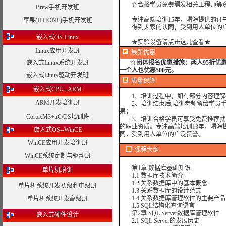
☆合格学员免费颁发相关工程师等资
Brew手机开发班
专注高端培训15年，曙海提供的证书
苹果(IPHONE)手机开发班
得到大家的认同，受到用人单位的广
嵌入式OS-Linux
★实验设备请点击这儿查看★
Linux应用开发班
最新优惠
嵌入式Linux系统开发班
☆
团体报名优惠措施：
两人95折优
一个人也优惠500元。
嵌入式Linux驱动开发班
质量保障
嵌入式CPU--ARM
1、培训过程中，如有部分内容理解
ARM开发培训班
2、培训结束后,培训老师留给学员手机
果；
CortexM3+uC/OS培训班
3、培训合格学员可享受免费推荐就业
的职业资质。专注高端培训13年，曙海
嵌入式OS--WinCE
同，受到用人单位的广泛赞誉。
WinCE应用开发培训班
课程大纲
WinCE系统定制与驱动班
第1章 数据库基础知识
单片机培训
1.1 数据库技术简介
1.2 关系数据库中的基本概念
单片机系统开发初级和中级班
1.3 关系数据库的设计范式
1.4 关系数据库管理软件的主要产品
单片机系统开发高级班
1.5 SQL结构化查询语言
第2章 SQL Server数据库管理软件
嵌入式硬件设计
2.1 SQL Server的发展历史