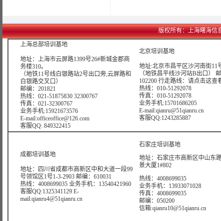
版权所有：上海曙海信息网络科技
上海总部培训基地
北京培训基地
地址：上海市云屏路1399号26#新城金郡商
地址:北京市昌平区沙河南街11号
务楼310。
（地铁昌平线沙河站B出口） 
（地铁11号线白银路站2号出口旁,云屏路和
102200 行走路线：
请点击这查
白银路交叉口）
热线：010-51292078
邮编：201821
传真：010-51292078
热线：021-51875830 32300767
业务手机:15701686205
传真：021-32300767
E-mail:qianru@51qianru.cn
业务手机:15921673576
客服QQ:1243285887
E-mail:officeoffice@126.com
客服QQ: 849322415
石家庄培训基地
成都培训基地
地址：石家庄市高新区中山东路6
景大厦1#802
地址：四川省成都市高新区中和大道一段99
号领馆区1号1-3-2903 邮编：610031
热线：4008699035
热线：4008699035 业务手机：13540421960
业务手机：13933071028
客服QQ:1325341129 E-
传真：4008699035
mail:qianru4@51qianru.cn
邮编：050200
信箱:qianru10@51qianru.cn