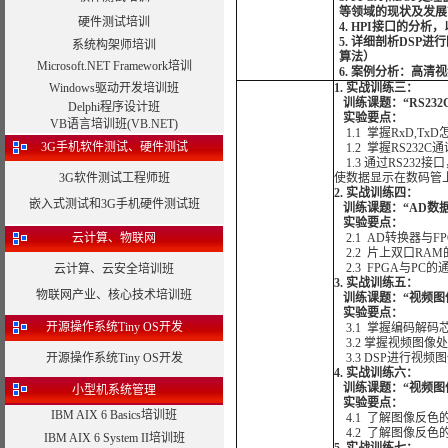
等领域的现状及发展
硬件测试培训
4. HPI接口的分析
5. 详细剖析DS
系统构架师培训
算法）
Microsoft.NET Framework培训
6. 案例分析：高
Windows驱动开发培训班
1. 实战训练三：
训练课题：“RS23
Delphi程序设计班
实验要点：
VB语言培训班(VB.NET)
1.1 掌握RxD,T
3G手机软件测试、硬件测试
1.2 掌握RS23
1.3 通过RS232
3G软件测试工程师班
使数据显示在数码管
2. 实战训练四：
嵌入式测试和3G手机硬件测试班
训练课题：“AD数
实验要点：
云计算、物联网
2.1 AD转换器与F
2.2 片上双口RA
2.3 FPGA与PC的
云计算、云安全培训班
3. 实战训练五：
物联网产业、核心技术培训班
训练课题：“视频图
实验要点：
开源操作系统Tiny OS开发
3.1 掌握编码解码
3.2 掌握视频图像
开源操作系统Tiny OS开发
3.3 DSP进行视频
4. 实战训练六：
训练课题：“视频图像
小型机系统管理
实验要点：
IBM AIX 6 Basics培训班
4.1 了解图像反色
4.2 了解图像反色
IBM AIX 6 System II培训班