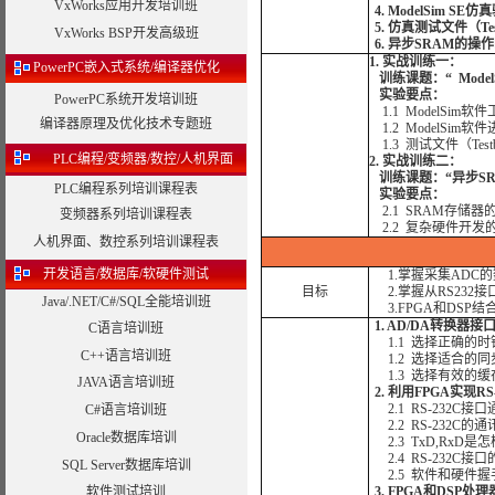
VxWorks应用开发培训班
4. ModelSim SE
5. 仿真测试文件（Te
VxWorks BSP开发高级班
6. 异步SRAM的操
1. 实战训练一：
PowerPC嵌入式系统/编译器优化
训练课题：“ Model
实验要点：
PowerPC系统开发培训班
1.1 ModelSim软
编译器原理及优化技术专题班
1.2 ModelSim软
1.3 测试文件（Tes
PLC编程/变频器/数控/人机界面
2. 实战训练二：
训练课题：“异步SR
PLC编程系列培训课程表
实验要点：
2.1 SRAM存储
变频器系列培训课程表
2.2 复杂硬件开发
人机界面、数控系列培训课程表
开发语言/数据库/软硬件测试
1.掌握采集ADC
目标
2.掌握从RS232
Java/.NET/C#/SQL全能培训班
3.FPGA和DSP
1. AD/DA转换器接
C语言培训班
1.1 选择正确的
C++语言培训班
1.2 选择适合的
1.3 选择有效的缓
JAVA语言培训班
2. 利用FPGA实现R
2.1 RS-232C
C#语言培训班
2.2 RS-232C
Oracle数据库培训
2.3 TxD,RxD
2.4 RS-232C
SQL Server数据库培训
2.5 软件和硬件
软件测试培训
3. FPGA和DS