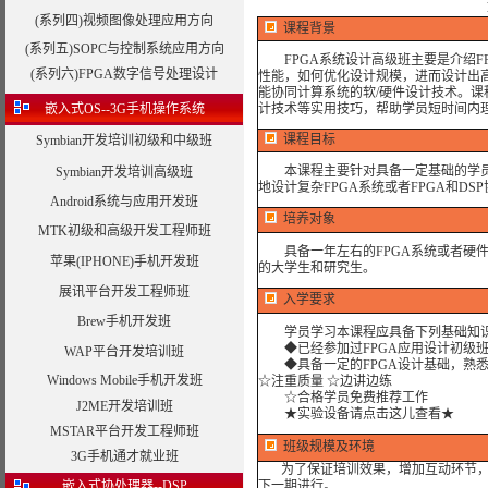
(系列四)视频图像处理应用方向
课程背景
(系列五)SOPC与控制系统应用方向
FPGA系统设计高级班主要是介绍FP
(系列六)FPGA数字信号处理设计
性能，如何优化设计规模，进而设计出高
能协同计算系统的软/硬件设计技术。
嵌入式OS--3G手机操作系统
计技术等实用技巧，帮助学员短时间内
课程目标
Symbian开发培训初级和中级班
本课程主要针对具备一定基础的学员
Symbian开发培训高级班
地设计复杂FPGA系统或者FPGA和DS
Android系统与应用开发班
培养对象
MTK初级和高级开发工程师班
具备一年左右的FPGA系统或者硬件
苹果(IPHONE)手机开发班
的大学生和研究生。
展讯平台开发工程师班
入学要求
Brew手机开发班
学员学习本课程应具备下列基础知
◆已经参加过FPGA应用设计初级班
WAP平台开发培训班
◆具备一定的FPGA设计基础，熟悉VHDL
Windows Mobile手机开发班
☆注重质量 ☆边讲边练
☆合格学员免费推荐工作
J2ME开发培训班
★实验设备请点击这儿查看★
MSTAR平台开发工程师班
班级规模及环境
3G手机通才就业班
为了保证培训效果，增加互动环节，我
嵌入式协处理器--DSP
下一期进行。