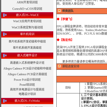
的职业资质。专注高端培训13年，曙海
ARM开发培训班
同，受到用人单位的广泛赞誉。
CortexM3+uC/OS培训班
师资团队
嵌入式OS--WinCE
◆
【李健飞】
WinCE应用开发培训班
FPGA课程金牌讲师，项目经验非常丰富
WinCE系统定制与驱动班
流程，熟练使用Alter、Xinlinx,Model
EDS/SOPC、、IP核、PCI PLX 905
单片机培训
◆
【陈宏伟】
单片机系统开发初级和中级班
资深FPGA开发工程师,FPGA培训课程
单片机系统开发高级班
直从事视频和图像处理领域的高速DSP
系统设计经验，精通TI公司的C6000系列高速
嵌入式硬件设计
更多师资力量请参见曙海师资团队
高速嵌入式系统硬件设计班
课程进度安排
Allegro Cadence PCB设计初级和中级班
Allegro Cadence PCB设计高级班
Power Pcb设计培训班
1.掌握FPGA系
Protel培训班
目标
2. 掌握QuartusI
高效开关电源设计与提高班
3.ModelSim S
电路设计培训
1. 三个设计基本
设计原则。
嵌入式OS--VxWorks
2.掌握PS2协议
3. FPGA设计仿真