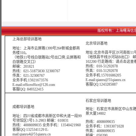
版权所有：上海曙海信息网络科技
上海总部培训基地
北京培训基地
地址：上海市云屏路1399号26#新城金郡商
地址:北京市昌平区沙河南街11号
务楼310。
（地铁昌平线沙河站B出口） 
（地铁11号线白银路站2号出口旁,云屏路和
102200 行走路线：
请点击这查
白银路交叉口）
热线：010-51292078
邮编：201821
传真：010-51292078
热线：021-51875830 32300767
业务手机:15701686205
传真：021-32300767
E-mail:qianru@51qianru.cn
业务手机:15921673576
客服QQ:1243285887
E-mail:officeoffice@126.com
客服QQ: 849322415
石家庄培训基地
成都培训基地
地址：石家庄市高新区中山东路6
景大厦1#802
地址：四川省成都市高新区中和大道一段99
号领馆区1号1-3-2903 邮编：610031
热线：4008699035
热线：4008699035 业务手机：13540421960
业务手机：13933071028
客服QQ:1325341129 E-
传真：4008699035
mail:qianru4@51qianru.cn
邮编：050200