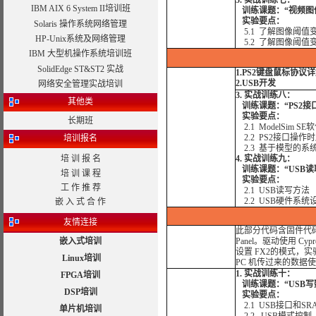
5. 实战训练七：
IBM AIX 6 System II培训班
训练课题：“视频图像
实验要点：
Solaris 操作系统网络管理
5.1 了解图像阈值
HP-Unix系统及网络管理
5.2 了解图像阈值
IBM 大型机操作系统培训班
SolidEdge ST&ST2 实战
1.PS2键盘鼠标协议
2.USB开发
网络安全管理实战培训
3. 实战训练八：
其他类
训练课题：“PS2接
实验要点：
长期班
2.1 ModelSim
SE
2.2 PS2接口操作
培训报名
2.3 基于模型的系
培 训 报 名
4. 实战训练九：
训练课题：“USB读
培 训 课 程
实验要点：
工 作 推 荐
2.1 USB读写方法
2.2 USB硬件系统
嵌 入 式 合 作
友情连接
此部分代码含固件代码和 H
嵌入式培训
Panel。驱动使用 C
设置 FX2的模式，
Linux培训
PC 机传过来的数据使
1. 实战训练十：
FPGA培训
训练课题：“USB写
DSP培训
实验要点：
2.1 USB接口和S
单片机培训