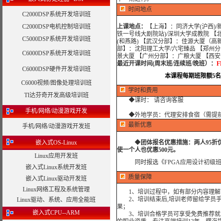
时间地点
C2000DSP系统开发培训班
C2000DSP电机控制培训班
上课地点：
【上海】：同济大学(沪西)/
铁一号线大剧院站)/深圳大学成教院 【
C5000DSP系统开发培训班
(和燕路) 【武汉分部】：佳源大厦（高
部】：沈阳理工大学/六宅臻品 【郑州分
C6000DSP系统开发培训班
景大厦 【广州分部】：广粮大厦 【西
最近开课时间(周末班/连续班/晚班）：
F
C6000DSP硬件开发培训班
本课程每期班限额5
C6000视频/图像处理培训班
学时和费用
TI达芬奇开发高级培训班
◆课时： 请咨询客服
手机/网络/动漫游戏开发
◆外地学员：代理安排食宿（需提
最新优惠
手机/网络/动漫游戏开发班
嵌入式OS-Linux
◆
团体报名优惠措施：
两人95
使一个人也优惠500元。
Linux应用开发班
同时报选
《FPGA应用设计初级
嵌入式Linux系统开发班
质量保障
嵌入式Linux驱动开发班
Linux网络工程及系统管理
1、培训过程中，如有部分内容理解
2、培训结束后,培训老师留给学员手机
Linux驱动、系统、应用全能班
果；
嵌入式CPU--ARM
3、培训合格学员可享受免费推荐就业