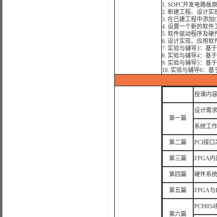
1. SOPC开发电路板
2. 新建工程、设计实
3. 在已建工程中添加
4. 设置一个新的软件
5. 软件驱动程序及
6. 设计实现、应用
7. 实验与辅导3：基于
8. 实验与辅导4：基
9. 实验与辅导5：基
10. 实验与辅导6：基
授课内
设计需
第一篇
系统工
第二篇
PCI接口
第三篇
FPGA
第四篇
硬件系
第五篇
FPGA与
PCI9
第六篇