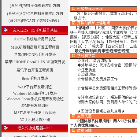
(系列四)视频图像处理应用方向
班级规模及环境
(系列五)SOPC与控制系统应用方向
为了保证培训效果，增加互动环节，我
一期进行。
(系列六)FPGA数字信号处理设计
开课时间和上课地点
上课地点：
【上海】：同济大学(沪西)
嵌入式OS--3G手机操作系统
铁一号线大剧院站)/深圳大学成教院 【
燕路) 【武汉分部】：佳源大厦（高新二
Android系统与应用开发班
阳理工大学/六宅臻品 【郑州分部】：郑州
州分部】：广粮大厦 【西安分部】：云
MTK初级和高级开发工程师班
最近开课时间(周末班/连续班/晚班）：
苹果(IPHONE)手机开发班
学时
和学费
☆课时： 请咨询客服
苹果IPHONE OpenGL ES 3D游戏开发
◆外地学员：代理安排食宿（需提前
☆注重质量
展讯平台开发工程师班
☆边讲边练
Brew手机开发班
☆合格学员免费推荐工作
WAP平台开发培训班
☆合格学员免费颁发相关工程师等资格
Windows Mobile手机开发班
专注高端培训15年，曙海提供的证书
Windows Phone手机应用开发高级班
得到大家的认同，受到用人单位的广
J2ME开发培训班
★实验设备请点击这儿查看★
MSTAR平台开发工程师班
最新优惠
3G手机通才就业班
☆
团体报名优惠措施：
两人95折优
个人也优惠500元。
嵌入式协处理器--DSP
质量保障