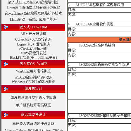
嵌入式Linux/MiniGUI高级培训班
3. AUTOSAR基础软件实现与应用
Linux高手直通车-LPI全球认证课程
目标：
嵌入式Linux高级编程及网络核心技术
内容：
Linux驱动、系统、应用全能班
4. AUTOSAR应用软件实现
嵌入式CPU--ARM
目标：
ARM开发培训班
内容：
CortexM3+uC/OS培训班
第三阶
Cortex-M0开发培训班
1. ISO26262标准体系结构
eCos驱动移植培训
目标：
MIPS高级开发班
内容：
BlackFin培训(基于uClinux平台)
嵌入式OS--WinCE
2. ISO26262道路车辆功能安全管理
目标：
WinCE应用开发培训班
内容：
WinCE系统定制与驱动班
Windows CE项目案例培训班
单片机培训
单片机系统开发初级和中级班
单片机系统开发高级班
嵌入式硬件设计
3. ISO262626道路车辆功能安全
目标：
高速嵌入式系统硬件设计班
内容：
Allegro Cadence PCB设计初级和中级班