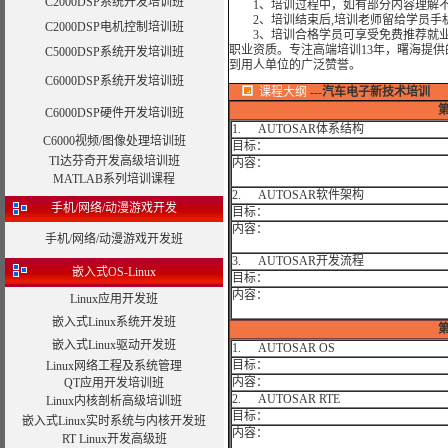
C2000DSP系统开发培训班
1、培训过程中，如有部分内容理解不
2、培训结束后,培训老师留给学员手机和
C2000DSP电机控制培训班
3、培训合格学员可享受免费推荐就业
职业资质。专注高端培训13年，曙海提
C5000DSP系统开发培训班
到用人单位的广泛赞誉。
C6000DSP系统开发培训班
课程大纲
---
汽车电子新技术培训
C6000DSP硬件开发培训班
1. AUTOSAR体系结构
C6000视频/图像处理培训班
目标：
TI达芬奇开发高级培训班
内容：
MATLAB系列培训课程
2. AUTOSAR软件架构
手机/网络/动漫游戏开发
目标：
内容：
手机/网络/动漫游戏开发班
3. AUTOSAR开发流程
嵌入式OS-Linux
目标：
内容：
Linux应用开发班
嵌入式Linux系统开发班
嵌入式Linux驱动开发班
1. AUTOSAR OS
目标：
Linux网络工程及系统管理
内容：
QT应用开发培训班
2. AUTOSAR RTE
Linux内核剖析高级培训班
目标：
嵌入式Linux实时系统与内核开发班
内容：
RT Linux开发高级班