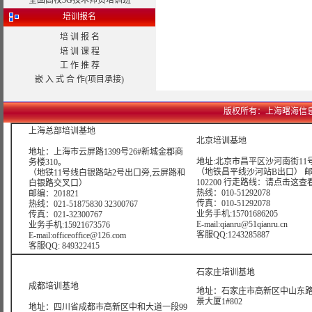
全国高校3G技术师资培训班
培训报名
培 训 报 名
培 训 课 程
工 作 推 荐
嵌 入 式 合 作(项目承接)
版权所有：上海曙海信息网络科技
上海总部培训基地
北京培训基地
地址：上海市云屏路1399号26#新城金郡商
地址:北京市昌平区沙河南街11号
务楼310。
（地铁昌平线沙河站B出口） 
（地铁11号线白银路站2号出口旁,云屏路和
102200 行走路线：
请点击这查
白银路交叉口）
热线：010-51292078
邮编：201821
传真：010-51292078
热线：021-51875830 32300767
业务手机:15701686205
传真：021-32300767
E-mail:qianru@51qianru.cn
业务手机:15921673576
客服QQ:1243285887
E-mail:officeoffice@126.com
客服QQ: 849322415
石家庄培训基地
成都培训基地
地址：石家庄市高新区中山东路6
景大厦1#802
地址：四川省成都市高新区中和大道一段99