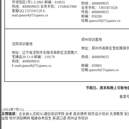
号领馆区1号1-3-2903 邮编：610031
热线：4008699035
热线：4008699035 业务手机：13540421960
业务手机：13933071028
客服QQ:1325341129 E-
传真：4008699035
mail:qianru4@51qianru.cn
邮编：050200
信箱:qianru10@51qianru.cn
郑州培训基地
沈阳培训基地
地址：郑州市高新区雪松路锦华大
地址：辽宁省沈阳市东陵浑南新区沈营路六
宅臻品29-11-9 邮编：110179
热线：4008699035
热线：4008699035
E-mail:qianru8@51qianru.cn
邮编：450001
信箱:qianru9@51qianru.cn
节假日、周末和晚上可致电值班热线:
备案号
.(2014年7月11).........................................................................................................................
友情链接：
企业嵌入式和3G通信培训学院
自考
南京律师
网页设计培训
天津教育
安
益智
哈尔滨招聘网
福建自考招生
英语口语
郑州证书培训