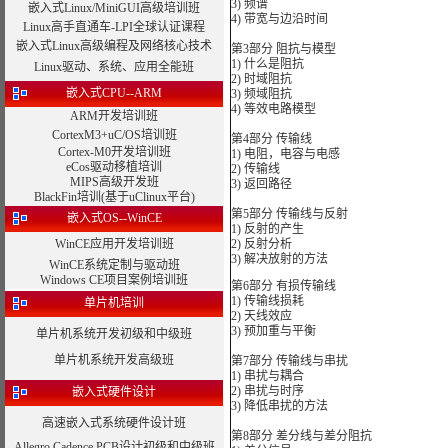
3) 频谱
嵌入式Linux/MiniGUI高级培训班
4) 带宽与边沿时间
Linux高手直通车-LPI全球认证课程
嵌入式Linux高级编程及网络核心技术
第3部分 阻抗与模型
1) 什么是阻抗
Linux驱动、系统、应用全能班
2) 时域阻抗
嵌入式CPU--ARM
3) 频域阻抗
4) 等效电路模型
ARM开发培训班
CortexM3+uC/OS培训班
第4部分 传输线
Cortex-M0开发培训班
1) 电阻，电容与电感
eCos驱动移植培训
2) 传输线
MIPS高级开发班
3) 返回路径
BlackFin培训(基于uClinux平台)
第5部分 传输线与反射
嵌入式OS--WinCE
1) 反射的产生
WinCE应用开发培训班
2) 反射分析
3) 解决放射的方法
WinCE系统定制与驱动班
Windows CE项目案例培训班
第6部分 有损传输线
1) 传输线损耗
单片机培训
2) 天线效应
3) 预加重与平衡
单片机系统开发初级和中级班
单片机系统开发高级班
第7部分 传输线与串扰
1) 串扰与耦合
2) 串扰与时序
嵌入式硬件设计
3) 降低串扰的方法
高速嵌入式系统硬件设计班
第8部分 差分线与差分阻抗
Allegro Cadence PCB设计初级和中级班