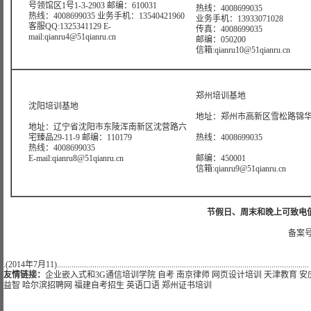
号领馆区1号1-3-2903 邮编：610031
热线：4008699035
热线：4008699035 业务手机：13540421960
业务手机：13933071028
客服QQ:1325341129 E-
传真：4008699035
mail:qianru4@51qianru.cn
邮编：050200
信箱:qianru10@51qianru.cn
郑州培训基地
沈阳培训基地
地址：郑州市高新区雪松路锦华大
地址：辽宁省沈阳市东陵浑南新区沈营路六
宅臻品29-11-9 邮编：110179
热线：4008699035
热线：4008699035
E-mail:qianru8@51qianru.cn
邮编：450001
信箱:qianru9@51qianru.cn
节假日、周末和晚上可致电值班热线:
备案号
.(2014年7月11).........................................................................................................................
友情链接：
企业嵌入式和3G通信培训学院
自考
南京律师
网页设计培训
天津教育
安
益智
哈尔滨招聘网
福建自考招生
英语口语
郑州证书培训