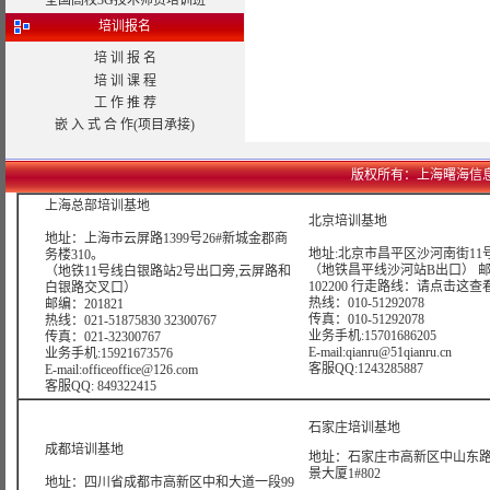
全国高校3G技术师资培训班
培训报名
培 训 报 名
培 训 课 程
工 作 推 荐
嵌 入 式 合 作(项目承接)
版权所有：上海曙海信息网络科技
上海总部培训基地
北京培训基地
地址：上海市云屏路1399号26#新城金郡商
地址:北京市昌平区沙河南街11号
务楼310。
（地铁昌平线沙河站B出口） 
（地铁11号线白银路站2号出口旁,云屏路和
102200 行走路线：
请点击这查
白银路交叉口）
热线：010-51292078
邮编：201821
传真：010-51292078
热线：021-51875830 32300767
业务手机:15701686205
传真：021-32300767
E-mail:qianru@51qianru.cn
业务手机:15921673576
客服QQ:1243285887
E-mail:officeoffice@126.com
客服QQ: 849322415
石家庄培训基地
成都培训基地
地址：石家庄市高新区中山东路6
景大厦1#802
地址：四川省成都市高新区中和大道一段99