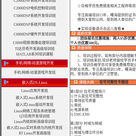
C2000DSP系统开发培训班
☆合格学员免费颁发相关工程师等资
C2000DSP电机控制培训班
专注高端培训15年，曙海提供的证书
C5000DSP系统开发培训班
得到大家的认同，受到用人单位的广
C6000DSP系统开发培训班
★实验设备请点击这儿查看★
最新优惠
C6000DSP硬件开发培训班
☆
团体报名优惠措施：
两人95折优
C6000视频/图像处理培训班
个人也优惠500元。
质量保障
TI达芬奇开发高级培训班
MATLAB系列培训课程
1、培训过程中，如有部分内容理解不
2、培训结束后,培训老师留给学员手机和
手机/网络/动漫游戏开发
3、培训合格学员可享受免费推荐就业
的职业资质。专注高端培训13年，曙海
手机/网络/动漫游戏开发班
同，受到用人单位的广泛赞誉。
课程大纲
---
信号完整性专题班
嵌入式OS-Linux
Linux应用开发班
第1部分 信号完整简介
1) 什么是信号完整性
嵌入式Linux系统开发班
2) 单线信号质量
嵌入式Linux驱动开发班
3) 串扰
4) 电源系统
Linux网络工程及系统管理
5) EMC/EMI
QT应用开发培训班
Linux内核剖析高级培训班
第2部分 时域与频域
嵌入式Linux实时系统与内核开发班
1) 时域
2) 频域与傅立叶分析
RT Linux开发高级班