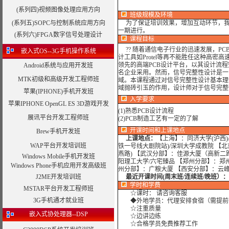
(系列四)视频图像处理应用方向
班级规模及环境
(系列五)SOPC与控制系统应用方向
为了保证培训效果，增加互动环节，我
一期进行。
(系列六)FPGA数字信号处理设计
课程目标
?? 随着通信电子行业的迅速发展，P
嵌入式OS--3G手机操作系统
计工具如Protel等再不能胜任这种高密高速的
领先的高端PCB设计平台，以其设计流
Android系统与应用开发班
名企业采用。然而，信号完整性设计是一
MTK初级和高级开发工程师班
域。本课程通过对信号完整性设计基本理
域抛砖引玉的作用，设计师对于信号完整
苹果(IPHONE)手机开发班
入学要求
苹果IPHONE OpenGL ES 3D游戏开发
(1)熟悉PCB设计流程
展讯平台开发工程师班
(2)PCB制造工艺有一定的了解
开课时间和上课地点
Brew手机开发班
上课地点：
【上海】：同济大学(沪西)
WAP平台开发培训班
铁一号线大剧院站)/深圳大学成教院 【
燕路) 【武汉分部】：佳源大厦（高新二
Windows Mobile手机开发班
阳理工大学/六宅臻品 【郑州分部】：郑
Windows Phone手机应用开发高级班
州分部】：广粮大厦 【西安分部】：云
J2ME开发培训班
最近开课时间(周末班/连续班/晚班）：
学时
和学费
MSTAR平台开发工程师班
☆课时： 请咨询客服
3G手机通才就业班
◆外地学员：代理安排食宿（需提前
☆注重质量
嵌入式协处理器--DSP
☆边讲边练
☆合格学员免费推荐工作